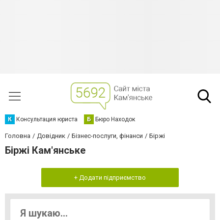
К
Консультация юриста
Б
Бюро Находок
Головна
Довідник
Бізнес-послуги, фінанси
Біржі
Біржі Кам'янське
+ Додати підприємство