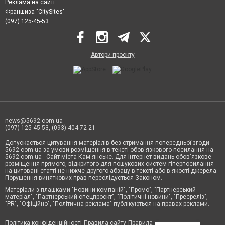
Реклама на сайті
Франшиза "CitySites"
(097) 125-45-53
Автори проєкту
news@5692.com.ua
(097) 125-45-53, (093) 404-72-21
Допускається цитування матеріалів без отримання попередньої згоди
5692.com.ua за умови розміщення в тексті обов'язкового посилання на
5692.com.ua - Сайт міста Кам'янське. Для інтернет-видань обов'язкове
розміщення прямого, відкритого для пошукових систем гіперпосилання
на цитовані статті не нижче другого абзацу в тексті або в якості джерела.
Порушення виняткових прав переслідується Законом.
Матеріали з плашками "Новини компаній", "Промо", "Партнерський
матеріал", "Партнерський спецпроєкт", "Політичні новини", "Пресреліз",
"PR", "Офіційно", "Політична реклама" публікуються на правах реклами.
Політика конфіденційності
Правила сайту
Правила