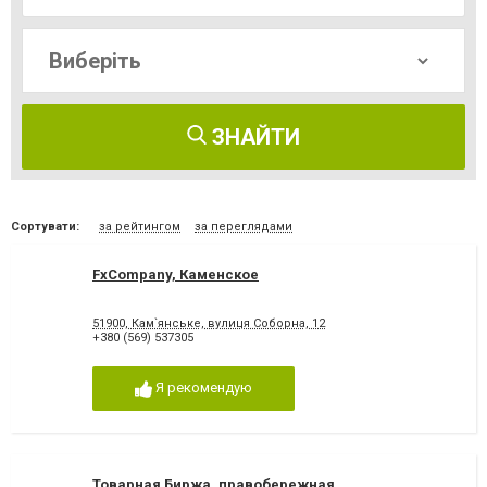
ЗНАЙТИ
Сортувати:
за рейтингом
за переглядами
FxCompany, Каменское
51900, Кам`янське, вулиця Соборна, 12
+380 (569) 537305
Я рекомендую
Товарная Биржа, правобережная