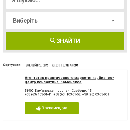
ЗНАЙТИ
Сортувати:
за рейтингом
за переглядами
Агентство практического маркетинга, бизнес-
центр консалтинг, Каменское
51900, Кам`янське, проспект Свободи, 15
+38 (63) 103-01-41
,
+38 (63) 103-01-52
,
+38 (93) 03-03-901
Я рекомендую