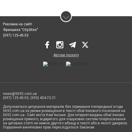
Реклама на сайті
Франшиза "CitySites"
(097) 125-45-53
Автори проєкту
news@5692.com.ua
(097) 125-45-53, (093) 404-72-21
Допускається цитування матеріалів без отримання попередньої згоди
5692.com.ua за умови розміщення в тексті обов'язкового посилання на
5692.com.ua - Сайт міста Кам'янське. Для інтернет-видань обов'язкове
розміщення прямого, відкритого для пошукових систем гіперпосилання
на цитовані статті не нижче другого абзацу в тексті або в якості джерела.
Порушення виняткових прав переслідується Законом.