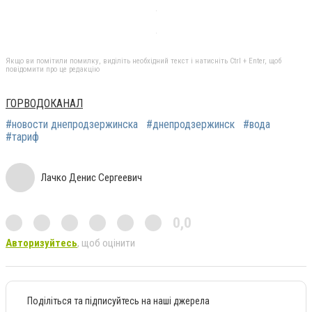
Якщо ви помітили помилку, виділіть необхідний текст і натисніть Ctrl + Enter, щоб
повідомити про це редакцію
ГОРВОДОКАНАЛ
#новости днепродзержинска
#днепродзержинск
#вода
#тариф
Лачко Денис Сергеевич
0,0
Авторизуйтесь
, щоб оцінити
Поділіться та підписуйтесь на наші джерела