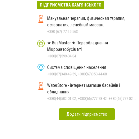
ПІДПРИЄМСТВА КАМ'ЯНСЬКОГО
Мануальная терапия, физическая терапия,
остеопатия, лечебный массаж
+380 (67) 77-29-563
★ BusMaster ★ Переобладнання
Мікроавтобусів №1
+380(67)599-04-04
Система сповіщення населення
+380(67)340-49-59, +380(67)350-44-68
WaterStore - інтернет магазин басейнів і
обладнання
+380(44)502-01-02, +380(66)777-78-42, +380(67)777-82-19, +380(67)890-80-80, +380(73)890-80-80, +380(44)502-01-03
Додати підприємство