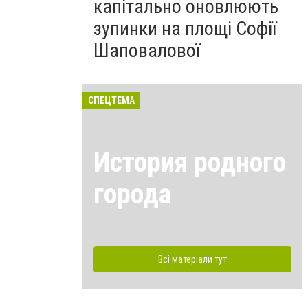
капітально оновлюють
зупинки на площі Софії
Шаповалової
СПЕЦТЕМА
История родного
города
Всі матеріали тут