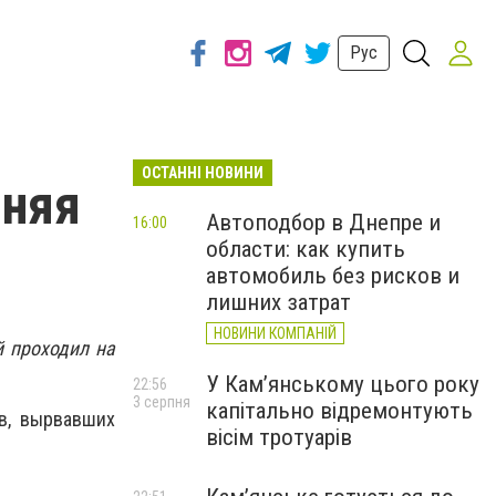
Рус
ОСТАННІ НОВИНИ
мняя
Автоподбор в Днепре и
16:00
области: как купить
автомобиль без рисков и
лишних затрат
НОВИНИ КОМПАНІЙ
й проходил на
У Кам’янському цього року
22:56
3 серпня
капітально відремонтують
в, вырвавших
вісім тротуарів