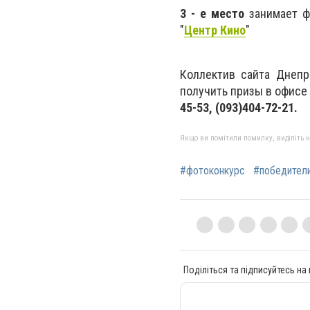
3 - е место
занимает фо
"
Центр Кино
"
Коллектив сайта Днепр
получить призы в офисе
45-53, (093)404-72-21.
Якщо ви помітили помилку, виділіть нео
#фотоконкурс
#победител
Поділіться та підписуйтесь на