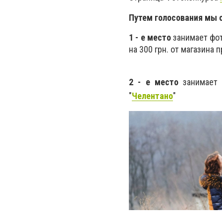
Путем голосования мы 
1 - е место
занимает фо
на 300 грн. от магазина
2 - е место
занимае
"
Челентано
"