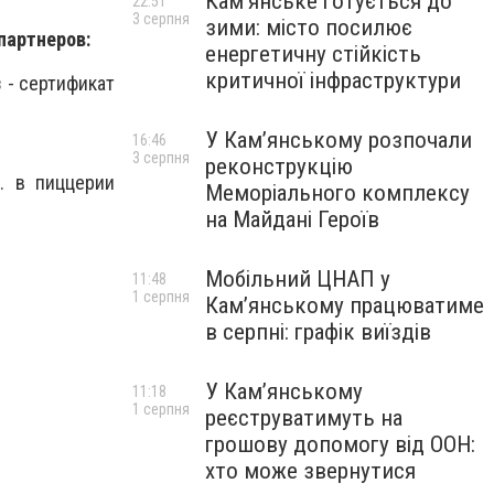
Кам’янське готується до
22:51
3 серпня
зими: місто посилює
 партнеров
:
енергетичну стійкість
критичної інфраструктури
 - сертификат
У Кам’янському розпочали
16:46
3 серпня
реконструкцію
. в пиццерии
Меморіального комплексу
на Майдані Героїв
Мобільний ЦНАП у
11:48
1 серпня
Кам’янському працюватиме
в серпні: графік виїздів
У Кам’янському
11:18
1 серпня
реєструватимуть на
грошову допомогу від ООН:
хто може звернутися