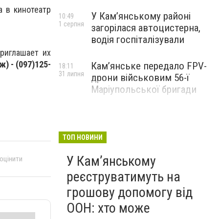
а в кинотеатр
У Кам’янському районі
10:49
1 серпня
загорілася автоцистерна,
водія госпіталізували
риглашает их
ж) - (097)125-
Кам’янське передало FPV-
18:11
31 липня
дрони військовим 56-ї
Маріупольської бригади
ТОП НОВИНИ
У Кам’янському
 оцінити
реєструватимуть на
грошову допомогу від
ООН: хто може