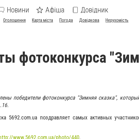
Новини
Афіша
Довідник
Оголошення
Карта міста
Погода
Довідкова
Нерухомість
ты фотоконкурса "Зи
лены победители фотоконкурса "Зимняя сказка", которы
.16.
ска 5692.com.ua поздравляет самых активных участнико
http://www.5692.com.ua/photo/440
.