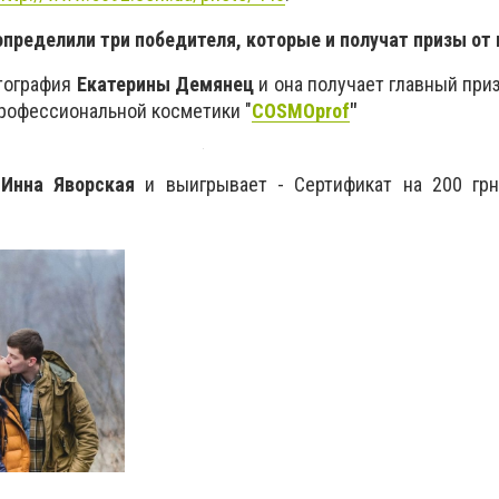
определили три победителя, которые и получат
призы от
тография
Екатерины Демянец
и она получает главный приз
 профессиональной косметики "
COSMOprof
"
т
Инна Яворская
и выигрывает -
Сертификат на 200 грн