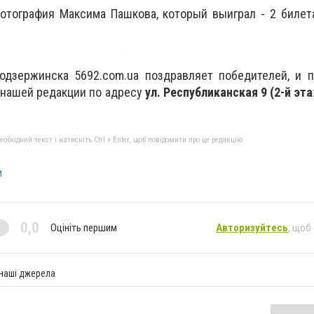
тография Максима Пашкова, который выиграл - 2 билет
одзержинска 5692.com.ua поздравляет победителей, и п
 нашей редакции по адресу
ул. Республиканская 9 (2-й эта
бхідний текст і натисніть Ctrl + Enter, щоб повідомити про це редакцію
и
0,0
Оцініть першим
Авторизуйтесь
, щоб
 наші джерела