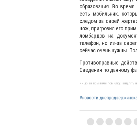
образования. Во время 
есть мобильник, кото
следом за своей жертво
нож, пригрозил его при
ломбардов на докумен
телефон, но из-за сво
сейчас очень нужны. По
Противоправные действи
Сведения по данному фа
Якщо ви помітили помилку, виділіть нео
#новости днепродзержинск