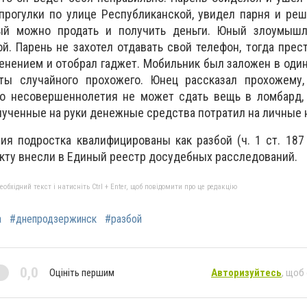
прогулки по улице Республиканской, увидел парня и реш
рый можно продать и получить деньги. Юный злоумыш
й. Парень не захотел отдавать свой телефон, тогда прес
менением и отобрал гаджет. Мобильник был заложен в один
ты случайного прохожего. Юнец рассказал прохожему,
его несовершеннолетия не может сдать вещь в ломбард,
лученные на руки денежные средства потратил на личные
я подростка квалифицированы как разбой (ч. 1 ст. 187
кту внесли в Единый реестр досудебных расследований.
бхідний текст і натисніть Ctrl + Enter, щоб повідомити про це редакцію
а
#днепродзержинск
#разбой
0,0
Оцініть першим
Авторизуйтесь
, щоб