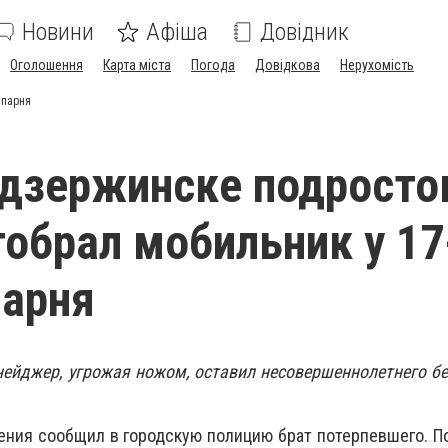
Новини
Афіша
Довідник
Оголошення
Карта міста
Погода
Довідкова
Нерухомість
 парня
дзержинске подросто
обрал мобильник у 17
парня
ейджер, угрожая ножом, оставил несовершеннолетнего б
ения сообщил в городскую полицию брат потерпевшего. 