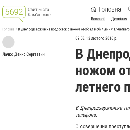
Головна
Вакансії
Дозвілля
Головна
В Днепродзержинске подросток с ножом отобрал мобильник у 17-летнего
09:53, 13 лютого 2016 р.
В Днепро
Лачко Денис Сергеевич
ножом от
летнего 
В Днепродзержинске тин
телефона.
О совершении преступл