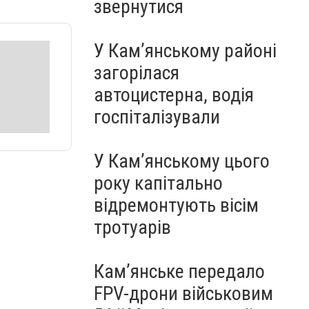
звернутися
У Кам’янському районі
загорілася
автоцистерна, водія
госпіталізували
У Кам’янському цього
року капітально
відремонтують вісім
тротуарів
Кам’янське передало
FPV-дрони військовим