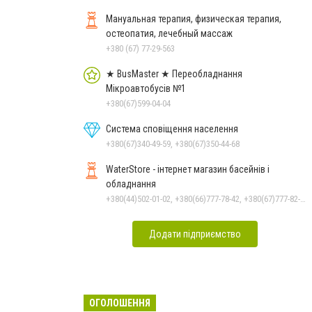
Мануальная терапия, физическая терапия,
остеопатия, лечебный массаж
+380 (67) 77-29-563
★ BusMaster ★ Переобладнання
Мікроавтобусів №1
+380(67)599-04-04
Система сповіщення населення
+380(67)340-49-59, +380(67)350-44-68
WaterStore - інтернет магазин басейнів і
обладнання
+380(44)502-01-02, +380(66)777-78-42, +380(67)777-82-19, +380(67)890-80-80, +380(73)890-80-80, +380(44)502-01-03
Додати підприємство
ОГОЛОШЕННЯ