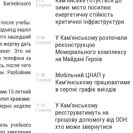
Кам’янське готується до
22:51
 Баглейского
3 серпня
зими: місто посилює
енергетичну стійкість
критичної інфраструктури
 после учебы.
подъезд зашел
 что зашедший
У Кам’янському розпочали
16:46
3 серпня
ю жертву дать
реконструкцію
енег. Это не
Меморіального комплексу
о телефона за
на Майдані Героїв
ь, после чего
н. Разбойник
Мобільний ЦНАП у
11:48
1 серпня
Кам’янському працюватиме
в серпні: графік виїздів
ими 15-летний
шлял кражами.
У Кам’янському
имерно неделю
11:18
1 серпня
реєструватимуть на
грошову допомогу від ООН:
ель учебного
хто може звернутися
 из заведения