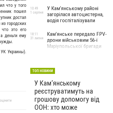
ил что у того
У Кам’янському районі
10:49
ленник пошел
1 серпня
загорілася автоцистерна,
тупник достал
водія госпіталізували
 из городских
 что это его
Кам’янське передало FPV-
18:11
 а деньги ему
31 липня
дрони військовим 56-ї
 нужды.
Маріупольської бригади
 УК Украины).
ТОП НОВИНИ
У Кам’янському
реєструватимуть на
грошову допомогу від
 оцінити
ООН: хто може