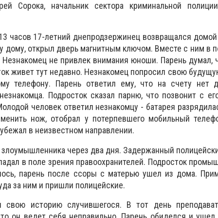
рей Сорока, начальник сектора криминальной полиции
13 часов 17-летний днепродзержинец возвращался домой
у дому, открыл дверь магнитным ключом. Вместе с ним в 
 Незнакомец не привлек внимания юноши. Парень думал,
ток живет тут недавно. Незнакомец попросил свою будущу
му телефону. Парень ответил ему, что на счету нет д
незнакомца. Подросток сказал парню, что позвонит с ег
Молодой человек ответил незнакомцу - батарея разрядилас
именить нож, отобрал у потерпевшего мобильный телефо
 убежал в неизвестном направлении.
 злоумышленника через два дня. Задержанный полицейск
падал в поле зрения правоохранителей. Подросток промы
алось, парень после ссоры с матерью ушел из дома. Пр
куда за ним и пришли полицейские.
л свою историю случившегося. В тот день преподават
что он ведет себя неправильно. Парень обиделся и ушел