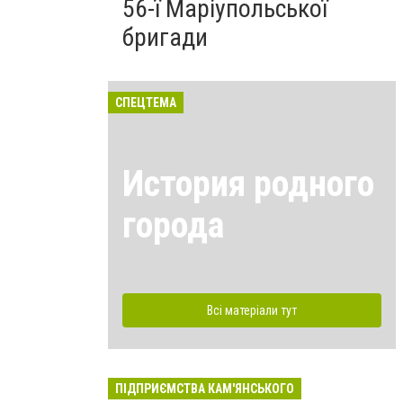
56-ї Маріупольської
бригади
СПЕЦТЕМА
История родного
города
Всі матеріали тут
ПІДПРИЄМСТВА КАМ'ЯНСЬКОГО