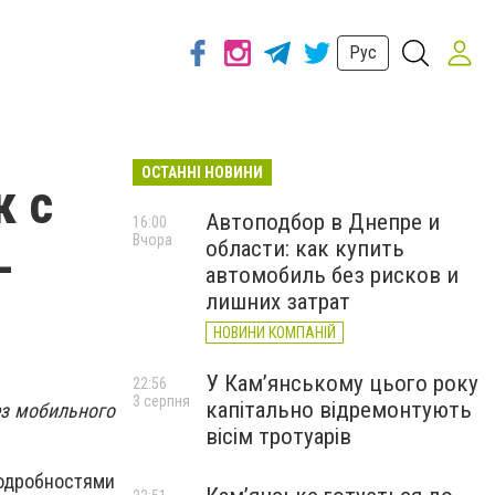
Рус
ОСТАННІ НОВИНИ
к с
Автоподбор в Днепре и
16:00
Вчора
области: как купить
-
автомобиль без рисков и
лишних затрат
НОВИНИ КОМПАНІЙ
У Кам’янському цього року
22:56
3 серпня
капітально відремонтують
ез мобильного
вісім тротуарів
Подробностями