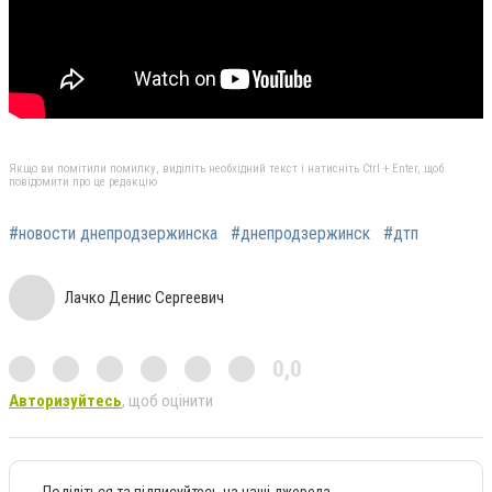
Якщо ви помітили помилку, виділіть необхідний текст і натисніть Ctrl + Enter, щоб
повідомити про це редакцію
#новости днепродзержинска
#днепродзержинск
#дтп
Лачко Денис Сергеевич
0,0
Авторизуйтесь
, щоб оцінити
Поділіться та підписуйтесь на наші джерела