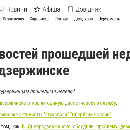
Новини
Афіша
Довідник
Оголошення
Карта міста
Погода
Довідкова
Нерухомість
востей прошедшей не
одзержинске
одзержинцам прошедшая неделя?
дзержинске открыли единую диспетчерскую службу
.
ржинске активисты "атаковали" "Сбербанк России"
.
 том, как
В Днепродзержинске обсудили проблему дем