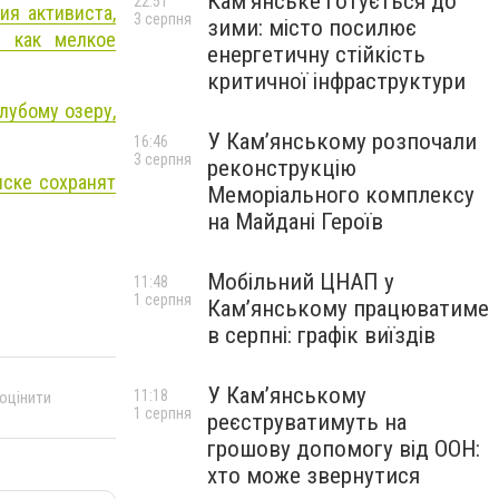
Кам’янське готується до
22:51
ия активиста,
3 серпня
зими: місто посилює
ы как мелкое
енергетичну стійкість
критичної інфраструктури
лубому озеру,
У Кам’янському розпочали
16:46
3 серпня
реконструкцію
ске сохранят
Меморіального комплексу
на Майдані Героїв
Мобільний ЦНАП у
11:48
1 серпня
Кам’янському працюватиме
в серпні: графік виїздів
У Кам’янському
11:18
 оцінити
1 серпня
реєструватимуть на
грошову допомогу від ООН:
хто може звернутися