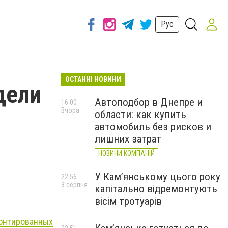
Рус
ОСТАННІ НОВИНИ
дели
Автоподбор в Днепре и
16:00
Вчора
области: как купить
автомобиль без рисков и
лишних затрат
НОВИНИ КОМПАНІЙ
У Кам’янському цього року
22:56
3 серпня
капітально відремонтують
вісім тротуарів
онтированных