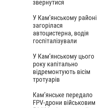
звернутися
У Кам’янському районі
загорілася
автоцистерна, водія
госпіталізували
У Кам’янському цього
року капітально
відремонтують вісім
тротуарів
Кам’янське передало
FPV-дрони військовим