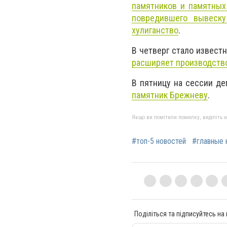
памятников и памятных
повредившего вывеску
хулиганство
.
В четверг стало известн
расширяет производств
В пятницу на сессии д
памятник Брежневу
.
Якщо ви помітили помилку, виділіть нео
#топ-5 новостей
#главные 
Поділіться та підписуйтесь на