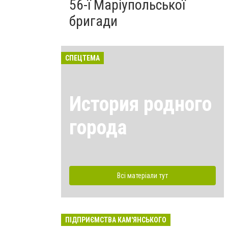
56-ї Маріупольської
бригади
СПЕЦТЕМА
История родного
города
Всі матеріали тут
ПІДПРИЄМСТВА КАМ'ЯНСЬКОГО