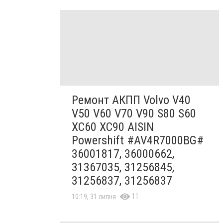
Ремонт АКПП Volvo V40
V50 V60 V70 V90 S80 S60
XC60 XC90 AISIN
Powershift #AV4R7000BG#
36001817, 36000662,
31367035, 31256845,
31256837, 31256837
11
10:19, 31 липня