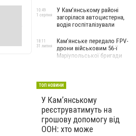
У Кам’янському районі
10:49
1 серпня
загорілася автоцистерна,
водія госпіталізували
Кам’янське передало FPV-
18:11
31 липня
дрони військовим 56-ї
Маріупольської бригади
ТОП НОВИНИ
У Кам’янському
реєструватимуть на
грошову допомогу від
ООН: хто може