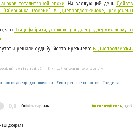
 знаков тоталитарной эпохи
. На следующий день
Действ
 "Сбербанка России" в Днепродзержинске, расценен
о, что
Птицефабрика, угрожающая днепродзержинскому Го
о
.
епутаты решали судьбу бюста Брежнева:
В Днепродзержин
бхідний текст і натисніть Ctrl + Enter, щоб повідомити про це редакцію
новости днепродзержинска
#интересные новости
#неделя
0,0
Оцініть першим
Авторизуйтесь
, щоб
 наші джерела