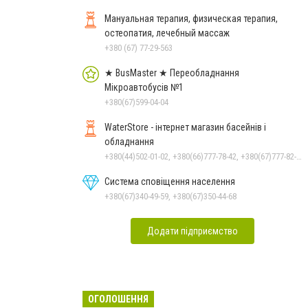
Мануальная терапия, физическая терапия,
остеопатия, лечебный массаж
+380 (67) 77-29-563
★ BusMaster ★ Переобладнання
Мікроавтобусів №1
+380(67)599-04-04
WaterStore - інтернет магазин басейнів і
обладнання
+380(44)502-01-02, +380(66)777-78-42, +380(67)777-82-19, +380(67)890-80-80, +380(73)890-80-80, +380(44)502-01-03
Система сповіщення населення
+380(67)340-49-59, +380(67)350-44-68
Додати підприємство
ОГОЛОШЕННЯ