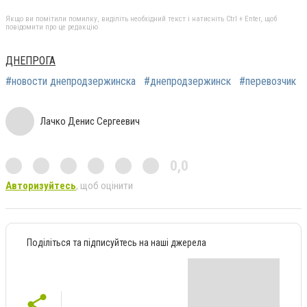
Якщо ви помітили помилку, виділіть необхідний текст і натисніть Ctrl + Enter, щоб
повідомити про це редакцію
ДНЕПРОГА
#новости днепродзержинска
#днепродзержинск
#перевозчик
Лачко Денис Сергеевич
0,0
Авторизуйтесь
, щоб оцінити
Поділіться та підписуйтесь на наші джерела