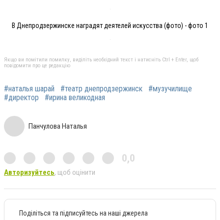
В Днепродзержинске наградят деятелей искусства (фото) - фото 1
Якщо ви помітили помилку, виділіть необхідний текст і натисніть Ctrl + Enter, щоб
повідомити про це редакцію
#наталья шарай
#театр днепродзержинск
#музучилище
#директор
#ирина великодная
Панчулова Наталья
0,0
Авторизуйтесь
, щоб оцінити
Поділіться та підписуйтесь на наші джерела