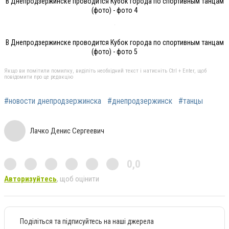
В Днепродзержинске проводится Кубок города по спортивным танцам
(фото) - фото 4
В Днепродзержинске проводится Кубок города по спортивным танцам
(фото) - фото 5
Якщо ви помітили помилку, виділіть необхідний текст і натисніть Ctrl + Enter, щоб
повідомити про це редакцію
#новости днепродзержинска
#днепродзержинск
#танцы
Лачко Денис Сергеевич
0,0
Авторизуйтесь
, щоб оцінити
Поділіться та підписуйтесь на наші джерела