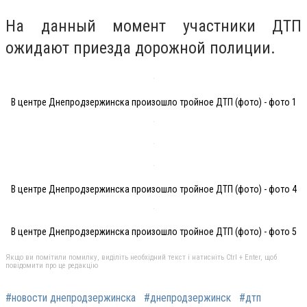
На данный момент участники ДТП
ожидают приезда дорожной полиции.
В центре Днепродзержинска произошло тройное ДТП (фото) - фото 1
В центре Днепродзержинска произошло тройное ДТП (фото) - фото 4
В центре Днепродзержинска произошло тройное ДТП (фото) - фото 5
Якщо ви помітили помилку, виділіть необхідний текст і натисніть Ctrl + Enter, щоб
повідомити про це редакцію
#новости днепродзержинска
#днепродзержинск
#дтп