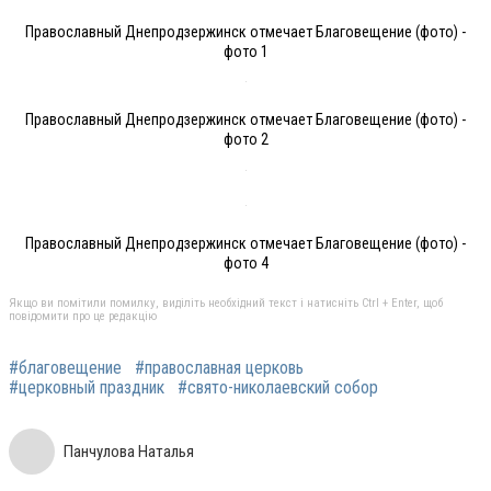
Православный Днепродзержинск отмечает Благовещение (фото) -
фото 1
Православный Днепродзержинск отмечает Благовещение (фото) -
фото 2
Православный Днепродзержинск отмечает Благовещение (фото) -
фото 4
Якщо ви помітили помилку, виділіть необхідний текст і натисніть Ctrl + Enter, щоб
повідомити про це редакцію
#благовещение
#православная церковь
#церковный праздник
#свято-николаевский собор
Панчулова Наталья