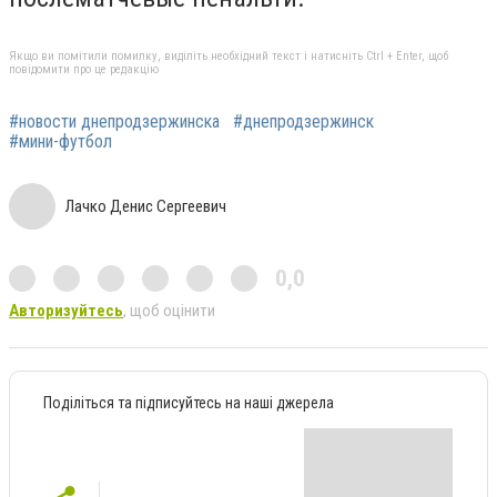
Якщо ви помітили помилку, виділіть необхідний текст і натисніть Ctrl + Enter, щоб
повідомити про це редакцію
#новости днепродзержинска
#днепродзержинск
#мини-футбол
Лачко Денис Сергеевич
0,0
Авторизуйтесь
, щоб оцінити
Поділіться та підписуйтесь на наші джерела