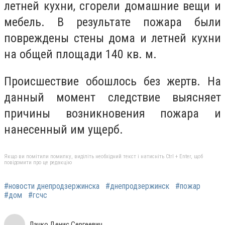
летней кухни, сгорели домашние вещи и
мебель. В результате пожара были
повреждены стены дома и летней кухни
на общей площади 140 кв. м.
Происшествие обошлось без жертв. На
данный момент следствие выясняет
причины возникновения пожара и
нанесенный им ущерб.
Якщо ви помітили помилку, виділіть необхідний текст і натисніть Ctrl + Enter, щоб
повідомити про це редакцію
#новости днепродзержинска
#днепродзержинск
#пожар
#дом
#гсчс
Лачко Денис Сергеевич