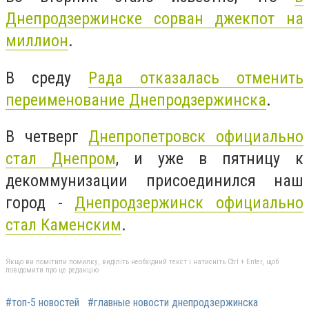
Днепродзержинске сорван джекпот на
миллион
.
В среду
Рада отказалась отменить
переименование Днепродзержинска
.
В четверг
Днепропетровск официально
стал Днепром
, и уже в пятницу к
декоммунизации присоединился наш
город -
Днепродзержинск официально
стал Каменским
.
Якщо ви помітили помилку, виділіть необхідний текст і натисніть Ctrl + Enter, щоб
повідомити про це редакцію
#топ-5 новостей
#главные новости днепродзержинска