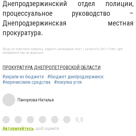
Днепродзержинский отдел полиции,
процессуальное руководство –
Днепродзержинская местная
прокуратура.
Якщо ви помітили помилку, виділіть необхідний текст і натисніть Ctrl + Enter, щоб
повідомити про це редакцію
ПРОКУРАТУРА ДНЕПРОПЕТРОВСКОЙ ОБЛАСТИ
#украли из бюджета
#бюджет днепродзержинск
#перечислили средства
#покупка угля
Панчулова Наталья
0,0
Авторизуйтесь
, щоб оцінити