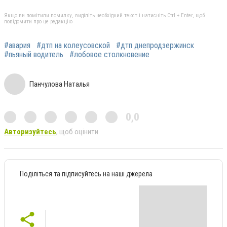
Якщо ви помітили помилку, виділіть необхідний текст і натисніть Ctrl + Enter, щоб
повідомити про це редакцію
#авария
#дтп на колеусовской
#дтп днепродзержинск
#пьяный водитель
#лобовое столкновение
Панчулова Наталья
0,0
Авторизуйтесь
, щоб оцінити
Поділіться та підписуйтесь на наші джерела