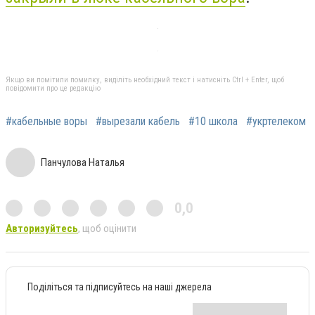
Якщо ви помітили помилку, виділіть необхідний текст і натисніть Ctrl + Enter, щоб
повідомити про це редакцію
#кабельные воры
#вырезали кабель
#10 школа
#укртелеком
Панчулова Наталья
0,0
Авторизуйтесь
, щоб оцінити
Поділіться та підписуйтесь на наші джерела