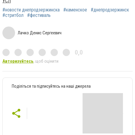
УСЛ
#новости днепродзержинска
#каменское
#днепродзержинск
#стритбол
#фестиваль
Лачко Денис Сергеевич
0,0
Авторизуйтесь
, щоб оцінити
Поділіться та підписуйтесь на наші джерела