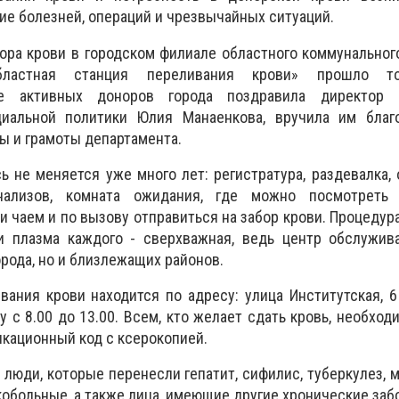
ие болезней, операций и чрезвычайных ситуаций.
ора крови в городском филиале областного коммунально
бластная станция переливания крови» прошло то
ее активных доноров города поздравила директор д
циальной политики Юлия Манаенкова, вручила им благ
ы и грамоты департамента.
ь не меняется уже много лет: регистратура, раздевалка, 
нализов, комната ожидания, где можно посмотреть 
 чаем и по вызову отправиться на забор крови. Процедура
и плазма каждого - сверхважная, ведь центр обслужив
рода, но и близлежащих районов.
вания крови находится по адресу: улица Институтская, 6
 с 8.00 до 13.00. Всем, кто желает сдать кровь, необход
икационный код с ксерокопией.
люди, которые перенесли гепатит, сифилис, туберкулез, ма
обольные, а также лица, имеющие другие хронические заб