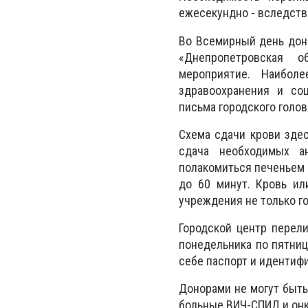
ежесекундно - вследств
Во Всемирный день дон
«Днепропетровская о
мероприятие. Наибол
здравоохранения и со
письма городского голов
Схема сдачи крови здес
сдача необходимых а
полакомиться печеньем и
до 60 минут. Кровь ил
учреждения не только го
Городской центр перели
понедельника по пятницу
себе паспорт и идентиф
Донорами не могут быть 
больные ВИЧ-СПИД и онк