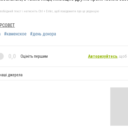
бхідний текст і натисніть Ctrl + Enter, щоб повідомити про це редакцію
РСОВЕТ
а
#каменское
#день донора
0,0
Оцініть першим
Авторизуйтесь
, щоб
 наші джерела