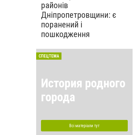
районів
Дніпропетровщини: є
поранений і
пошкодження
СПЕЦТЕМА
История родного
города
Всі матеріали тут