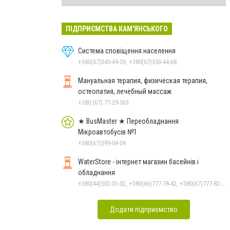
ПІДПРИЄМСТВА КАМ'ЯНСЬКОГО
Система сповіщення населення
+380(67)340-49-59, +380(67)350-44-68
Мануальная терапия, физическая терапия,
остеопатия, лечебный массаж
+380 (67) 77-29-563
★ BusMaster ★ Переобладнання
Мікроавтобусів №1
+380(67)599-04-04
WaterStore - інтернет магазин басейнів і
обладнання
+380(44)502-01-02, +380(66)777-78-42, +380(67)777-82-19, +380(67)890-80-80, +380(73)890-80-80, +380(44)502-01-03
Додати підприємство