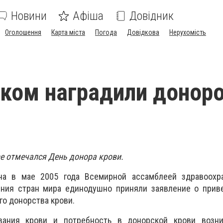
Новини
Афіша
Довідник
Оголошення
Карта міста
Погода
Довідкова
Нерухомість
ком наградили донор
ре отмечался День донора крови.
на в мае 2005 года Всемирной ассамблеей здравоохра
ния стран мира единодушно приняли заявление о прив
о донорства крови.
вания крови и потребность в донорской крови возн