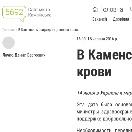
Головна
Вакансії
Дозвілля
Головна
В Каменском наградили доноров крови
16:03, 15 червня 2016 р.
В Каменс
Лачко Денис Сергеевич
крови
14 июня в Украине и ми
Эта дата была основа
министры здравоохране
поддержке добровольног
Необходимость перели