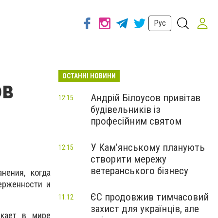
Рус
ОСТАННІ НОВИНИ
ов
Андрій Білоусов привітав
12:15
будівельників із
професійним святом
У Кам’янському планують
12:15
створити мережу
ветеранського бізнесу
нения, когда
ерженности и
ЄС продовжив тимчасовий
11:12
захист для українців, але
икает в мире