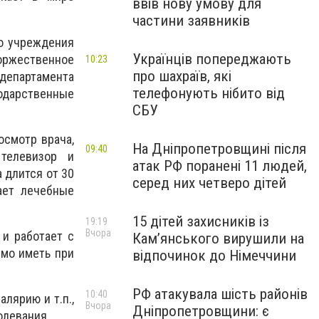
ввів нову умову для
частини заявників
го учреждения
Українців попереджають
ржественное
10:23
про шахраїв, які
епартамента
телефонують нібито від
одарственные
СБУ
осмотр врача,
На Дніпропетровщині після
09:40
телевизор и
атак РФ поранені 11 людей,
 длится от 30
серед них четверо дітей
ает лечебные
15 дітей захисників із
19:19
Вчора
 и работает с
Кам’янського вирушили на
имо иметь при
відпочинок до Німеччини
РФ атакувала шість районів
10:40
лярию и т.п.,
Вчора
Дніпропетровщини: є
олевания.