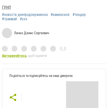
ГУНП
#новости днепродзержинска
#каменское
#тендер
#трамвай
#узэ
Лачко Денис Сергеевич
0,0
Авторизуйтесь
, щоб оцінити
Поділіться та підписуйтесь на наші джерела