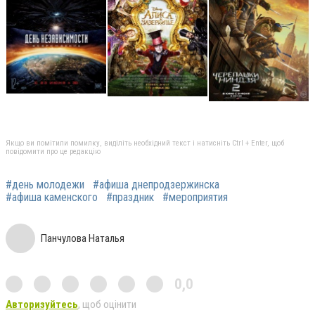
Якщо ви помітили помилку, виділіть необхідний текст і натисніть Ctrl + Enter, щоб
повідомити про це редакцію
#день молодежи
#афиша днепродзержинска
#афиша каменского
#праздник
#мероприятия
Панчулова Наталья
0,0
Авторизуйтесь
, щоб оцінити