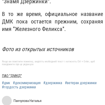
"Знамя Дзержинки".
В то же время, официальное название
ДМК пока остается прежним, сохраняя
имя "Железного Феликса".
Фото из открытых источников
Якщо ви помітили помилку, виділіть необхідний текст і натисніть Ctrl + Enter, щоб
повідомити про це редакцію
ПАО "ДМКД"
#дмк
#декоммунизация
#дзержинка
#ветеран дзержинки
#гордость дзержинки
Панчулова Наталья