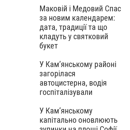
Маковій і Медовий Спас
за новим календарем:
дата, традиції та що
кладуть у святковий
букет
У Кам’янському районі
загорілася
автоцистерна, водія
госпіталізували
У Кам’янському
капітально оновлюють
зупинки на площі Софії