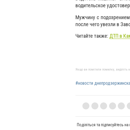
водительское удостовер
Мужчину c подозрением 
после чего увезли в За
Читайте также:
ДТП в Ка
Якщо ви помітили помилку, виділіть нео
#новости днепродзержинск
Поділіться та підписуйтесь на