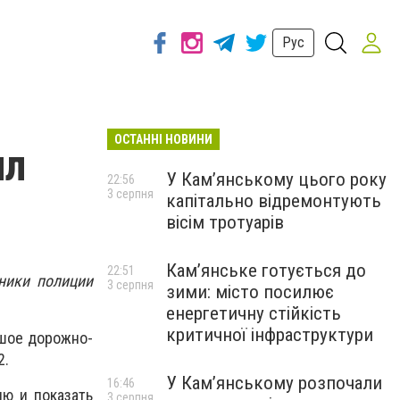
Рус
ОСТАННІ НОВИНИ
ил
У Кам’янському цього року
22:56
3 серпня
капітально відремонтують
вісім тротуарів
Кам’янське готується до
22:51
ники полиции
3 серпня
зими: місто посилює
енергетичну стійкість
критичної інфраструктури
ьшое дорожно-
2.
У Кам’янському розпочали
16:46
ию и показать
3 серпня