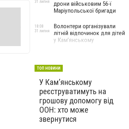
31 липня
дрони військовим 56-ї
Маріупольської бригади
Волонтери організували
18:08
31 липня
літній відпочинок для дітей
у Кам’янському
ТОП НОВИНИ
У Кам’янському
реєструватимуть на
грошову допомогу від
ООН: хто може
звернутися