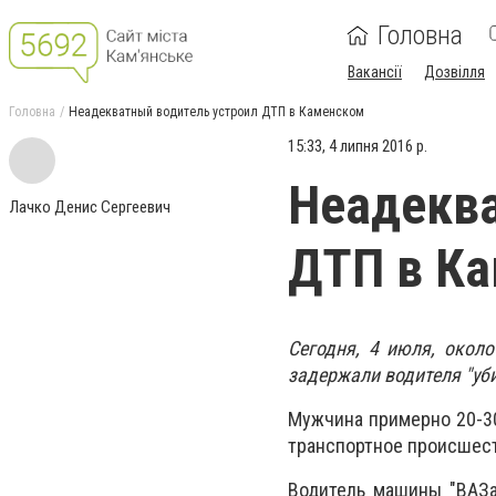
Головна
Вакансії
Дозвілля
Головна
Неадекватный водитель устроил ДТП в Каменском
15:33, 4 липня 2016 р.
Неадеква
Лачко Денис Сергеевич
ДТП в К
Сегодня, 4 июля, окол
задержали водителя "уби
Мужчина примерно 20-30
транспортное происшест
Водитель машины "ВАЗа