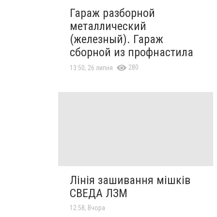
Гараж разборной
металлический
(железный). Гараж
сборной из профнастила
280
13:50, 26 липня
Лінія зашивання мішків
СВЕДА ЛЗМ
12:58, Вчора