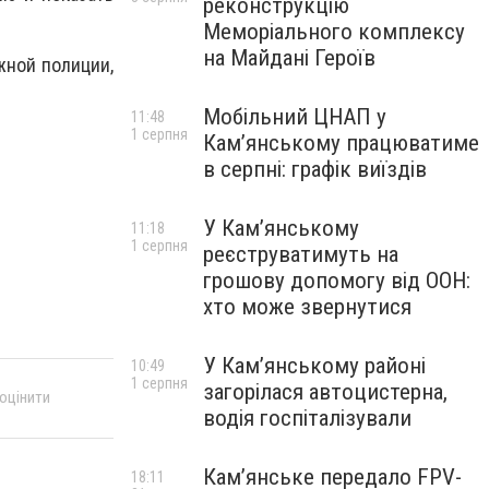
реконструкцію
Меморіального комплексу
на Майдані Героїв
жной полиции,
Мобільний ЦНАП у
11:48
1 серпня
Кам’янському працюватиме
в серпні: графік виїздів
У Кам’янському
11:18
1 серпня
реєструватимуть на
грошову допомогу від ООН:
хто може звернутися
У Кам’янському районі
10:49
1 серпня
загорілася автоцистерна,
 оцінити
водія госпіталізували
Кам’янське передало FPV-
18:11