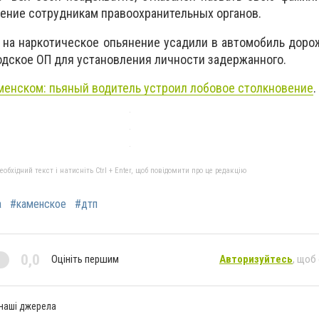
ение сотрудникам правоохранительных органов.
на наркотическое опьянение усадили в автомобиль доро
водское ОП для установления личности задержанного.
менском: пьяный водитель устроил лобовое столкновение
.
бхідний текст і натисніть Ctrl + Enter, щоб повідомити про це редакцію
а
#каменское
#дтп
0,0
Оцініть першим
Авторизуйтесь
, щоб
 наші джерела