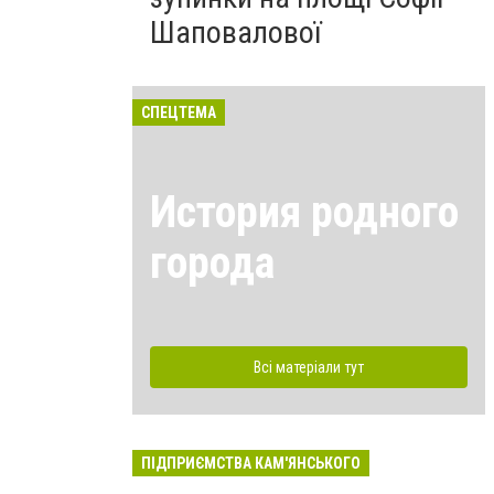
Шаповалової
СПЕЦТЕМА
История родного
города
Всі матеріали тут
ПІДПРИЄМСТВА КАМ'ЯНСЬКОГО