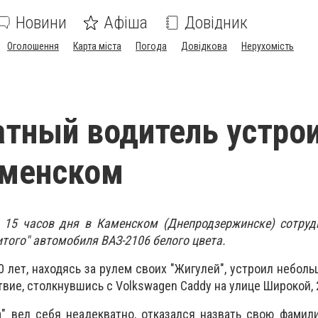
Новини
Афіша
Довідник
Оголошення
Карта міста
Погода
Довідкова
Нерухомість
тный водитель устро
аменском
о 15 часов дня в Каменском (Днепродзержинске) сотруд
того" автомобиля ВАЗ-2106 белого цвета.
 лет, находясь за рулем своих "Жигулей", устроил небол
вие, столкнувшись с Volkswagen Caddy на улице Широкой, 
" вел себя неадекватно, отказался назвать свою фамил