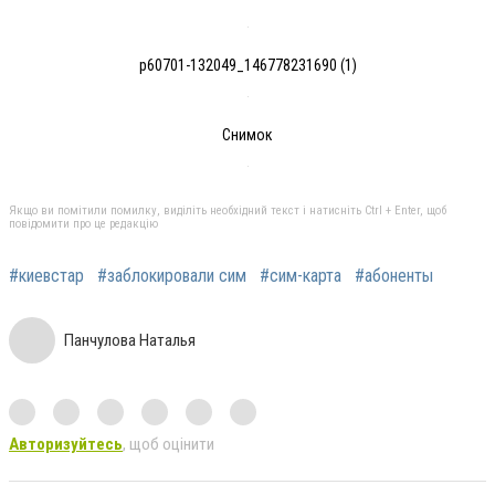
p60701-132049_146778231690 (1)
Снимок
Якщо ви помітили помилку, виділіть необхідний текст і натисніть Ctrl + Enter, щоб
повідомити про це редакцію
#киевстар
#заблокировали сим
#сим-карта
#абоненты
Панчулова Наталья
Авторизуйтесь
, щоб оцінити