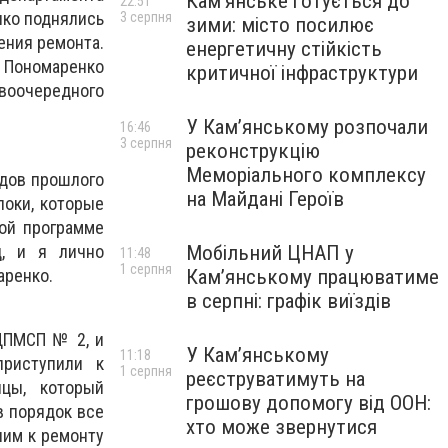
Кам’янське готується до
22:51
нко поднялись
3 серпня
зими: місто посилює
ения ремонта.
енергетичну стійкість
 Пономаренко
критичної інфраструктури
воочередного
У Кам’янському розпочали
16:46
3 серпня
реконструкцію
Меморіального комплексу
одов прошлого
на Майдані Героїв
локи, которые
ой программе
ц, и я лично
Мобільний ЦНАП у
11:48
1 серпня
аренко.
Кам’янському працюватиме
в серпні: графік виїздів
ЦПМСП № 2, и
У Кам’янському
11:18
приступили к
1 серпня
реєструватимуть на
ицы, который
грошову допомогу від ООН:
в порядок все
хто може звернутися
пим к ремонту