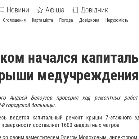
Новини
Афіша
Довідник
Оголошення
Карта міста
Погода
Довідкова
Нерухомість
ком начался капитал
крыши медучреждения
го Андрей Белоусов проверил ход ремонтных работ
9-й городской больницы.
сь ведется капитальный ремонт крыши 7-этажного з
поверхности составляет 1600 квадратных метров.
е со своим заместителем Олегом Мороховым, директором