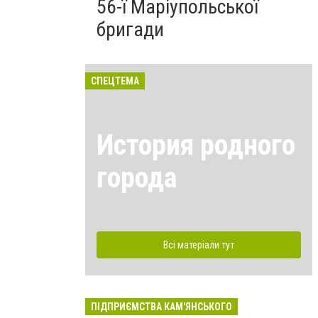
56-ї Маріупольської
бригади
СПЕЦТЕМА
История родного
города
Всі матеріали тут
ПІДПРИЄМСТВА КАМ'ЯНСЬКОГО