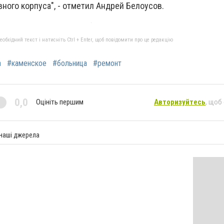
ного корпуса", - отметил Андрей Белоусов.
бхідний текст і натисніть Ctrl + Enter, щоб повідомити про це редакцію
а
#каменское
#больница
#ремонт
0,0
Оцініть першим
Авторизуйтесь
, щоб
 наші джерела