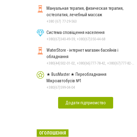
Мануальная терапия, физическая терапия,
остеопатия, лечебный массаж
+380 (67) 77-29-563
Система сповіщення населення
+380(67)340-49-59, +380(67)350-44-68
WaterStore - інтернет магазин басейнів і
обладнання
+380(44)502-01-02, +380(66)777-78-42, +380(67)777-82-19, +380(67)890-80-80, +380(73)890-80-80, +380(44)502-01-03
★ BusMaster ★ Переобладнання
Мікроавтобусів №1
+380(67)599-04-04
Додати підприємство
ОГОЛОШЕННЯ