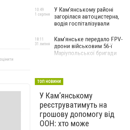
У Кам’янському районі
10:49
1 серпня
загорілася автоцистерна,
водія госпіталізували
Кам’янське передало FPV-
18:11
31 липня
дрони військовим 56-ї
Маріупольської бригади
 оцінити
ТОП НОВИНИ
У Кам’янському
реєструватимуть на
грошову допомогу від
ООН: хто може