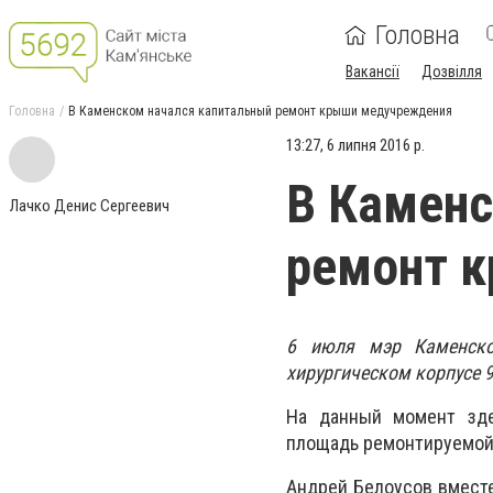
Головна
Вакансії
Дозвілля
Головна
В Каменском начался капитальный ремонт крыши медучреждения
13:27, 6 липня 2016 р.
В Каменс
Лачко Денис Сергеевич
ремонт 
6 июля мэр Каменско
хирургическом корпусе 
На данный момент зде
площадь ремонтируемой 
Андрей Белоусов вмест