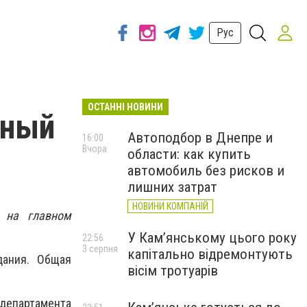
Рус
ОСТАННІ НОВИНИ
ьный
Автоподбор в Днепре и
16:00
Вчора
области: как купить
автомобиль без рисков и
лишних затрат
НОВИНИ КОМПАНІЙ
 на главном
У Кам’янському цього року
22:56
3 серпня
капітально відремонтують
дания. Общая
вісім тротуарів
 департамента