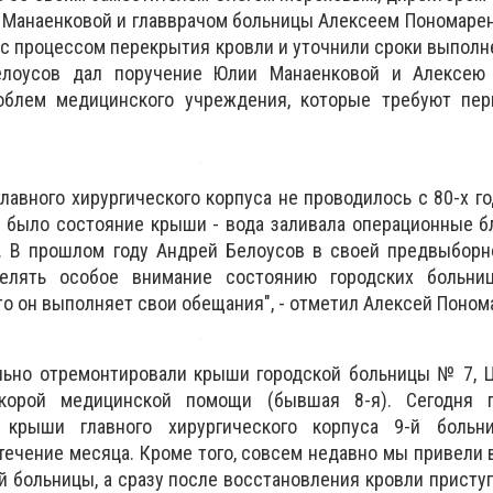
 Манаенковой и главврачом больницы Алексеем Пономаре
 с процессом перекрытия кровли и уточнили сроки выполн
елоусов дал поручение Юлии Манаенковой и Алексею
облем медицинского учреждения, которые требуют пер
главного хирургического корпуса не проводилось с 80-х г
 было состояние крыши - вода заливала операционные б
е. В прошлом году Андрей Белоусов в своей предвыборн
делять особое внимание состоянию городских больни
что он выполняет свои обещания", - отметил Алексей Поном
ально отремонтировали крыши городской больницы № 7, 
корой медицинской помощи (бывшая 8-я). Сегодня 
 крыши главного хирургического корпуса 9-й больн
течение месяца. Кроме того, совсем недавно мы привели 
-й больницы, а сразу после восстановления кровли присту