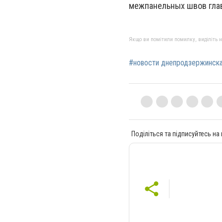
межпанельных швов глав
Якщо ви помітили помилку, виділіть нео
#новости днепродзержинск
Поділіться та підписуйтесь на