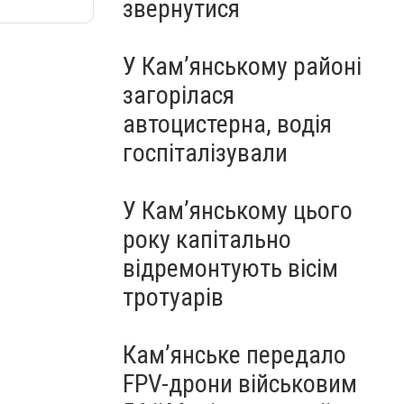
звернутися
У Кам’янському районі
загорілася
автоцистерна, водія
госпіталізували
У Кам’янському цього
року капітально
відремонтують вісім
тротуарів
Кам’янське передало
FPV-дрони військовим