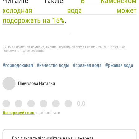
Читайте также:
В Каменском
холодная вода может
подорожать на 15%
.
Якщо ви помітили помилку, виділіть необхідний текст і натисніть Ctrl + Enter, щоб
повідомити про це редакцію
#горводоканал
#качество воды
#грязная вода
#ржавая вода
Панчулова Наталья
0,0
Авторизуйтесь
, щоб оцінити
Поділіться та підписуйтесь на наші джерела