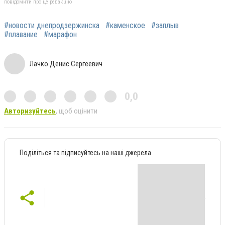
повідомити про це редакцію
#новости днепродзержинска
#каменское
#заплыв
#плавание
#марафон
Лачко Денис Сергеевич
0,0
Авторизуйтесь
, щоб оцінити
Поділіться та підписуйтесь на наші джерела