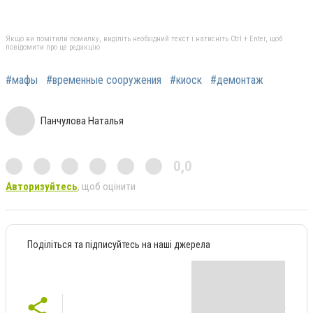
Якщо ви помітили помилку, виділіть необхідний текст і натисніть Ctrl + Enter, щоб
повідомити про це редакцію
#мафы
#временные сооружения
#киоск
#демонтаж
Панчулова Наталья
0,0
Авторизуйтесь
, щоб оцінити
Поділіться та підписуйтесь на наші джерела