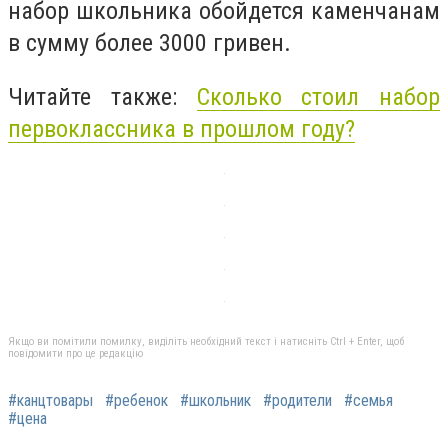
набор школьника обойдется каменчанам
в сумму более 3000 гривен.
Читайте также:
Сколько стоил набор
первоклассника в прошлом году?
Якщо ви помітили помилку, виділіть необхідний текст і натисніть Ctrl + Enter, щоб
повідомити про це редакцію
#канцтовары
#ребенок
#школьник
#родители
#семья
#цена