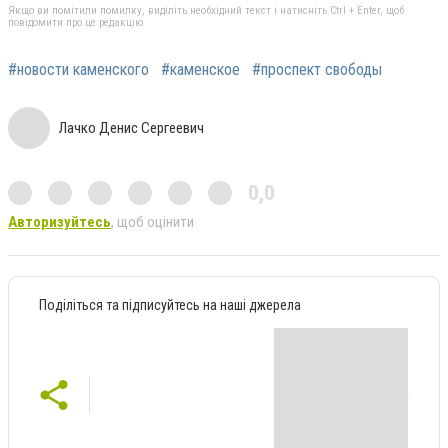
Якщо ви помітили помилку, виділіть необхідний текст і натисніть Ctrl + Enter, щоб
повідомити про це редакцію
#новости каменского
#каменское
#проспект свободы
Лачко Денис Сергеевич
0,0
Авторизуйтесь
, щоб оцінити
Поділіться та підписуйтесь на наші джерела