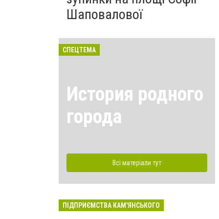
Шаповалової
СПЕЦТЕМА
История родного
города
Всі матеріали тут
ПІДПРИЄМСТВА КАМ'ЯНСЬКОГО