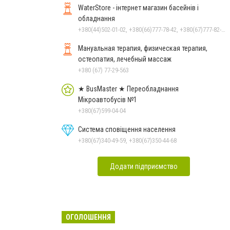
WaterStore - інтернет магазин басейнів і
обладнання
+380(44)502-01-02, +380(66)777-78-42, +380(67)777-82-19, +380(67)890-80-80, +380(73)890-80-80, +380(44)502-01-03
Мануальная терапия, физическая терапия,
остеопатия, лечебный массаж
+380 (67) 77-29-563
★ BusMaster ★ Переобладнання
Мікроавтобусів №1
+380(67)599-04-04
Система сповіщення населення
+380(67)340-49-59, +380(67)350-44-68
Додати підприємство
ОГОЛОШЕННЯ