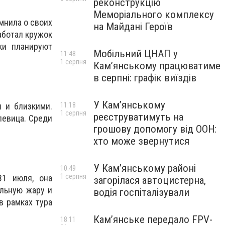
реконструкцію
Меморіального комплексу
мнила о своих
на Майдані Героїв
аботал кружок
ки планируют
Мобільний ЦНАП у
11:48
1 серпня
Кам’янському працюватиме
в серпні: графік виїздів
У Кам’янському
 и близкими.
11:18
1 серпня
реєструватимуть на
певица. Среди
грошову допомогу від ООН:
хто може звернутися
У Кам’янському районі
10:49
1 серпня
31 июля, она
загорілася автоцистерна,
ильную жару и
водія госпіталізували
в рамках тура
Кам’янське передало FPV-
18:11