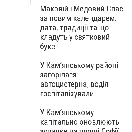
Маковій і Медовий Спас
за новим календарем:
дата, традиції та що
кладуть у святковий
букет
У Кам’янському районі
загорілася
автоцистерна, водія
госпіталізували
У Кам’янському
капітально оновлюють
зупинки на площі Софії