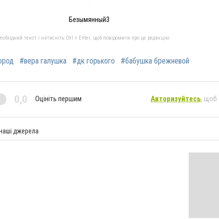
Безымянный3
бхідний текст і натисніть Ctrl + Enter, щоб повідомити про це редакцію
ород
#вера галушка
#дк горького
#бабушка брежневой
0,0
Оцініть першим
Авторизуйтесь
, щоб
 наші джерела