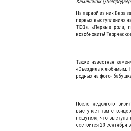
Каменском (Днепродзер
На первой из них Вера з
первых выступлениях на
ТЮЗа. «Первые роли, п
возобновить! Творческое
Также известная камен
«Съездила к любимым. Н
родных на фото- бабушк
После недолгого визи
выступает там с концер
пошутила, что выступат
состоится 23 сентября в