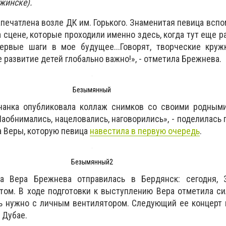
жинске).
апечатлена возле ДК им. Горького. Знаменитая певица вспо
 сцене, которые проходили именно здесь, когда тут еще р
ервые шаги в мое будущее...Говорят, творческие круж
 развитие детей глобально важно!», - отметила Брежнева.
Безымянный
чанка опубликовала коллаж снимков со своими родными
аобнимались, нацеловались, наговорились», - поделилась 
а Веры, которую певица
навестила в первую очередь
.
Безымянный2
та Вера Брежнева отправилась в Бердянск: сегодня, 
том. В ходе подготовки к выступлению Вера отметила с
ь нужно с личным вентилятором. Следующий ее концерт 
 Дубае.