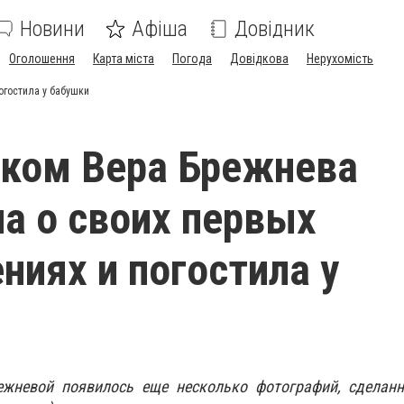
Новини
Афіша
Довідник
Оголошення
Карта міста
Погода
Довідкова
Нерухомість
огостила у бабушки
ком Вера Брежнева
а о своих первых
ниях и погостила у
ежневой появилось еще несколько фотографий, сделан