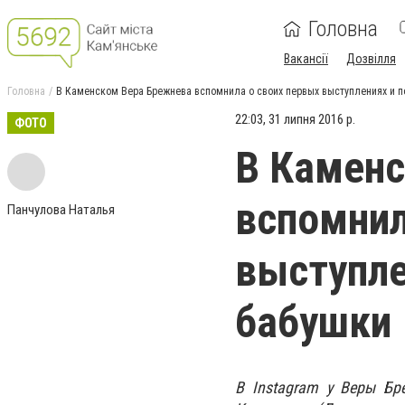
Головна
Вакансії
Дозвілля
Головна
В Каменском Вера Брежнева вспомнила о своих первых выступлениях и п
22:03, 31 липня 2016 р.
ФОТО
В Каменс
вспомнил
Панчулова Наталья
выступле
бабушки
В Instagram у Веры Бр