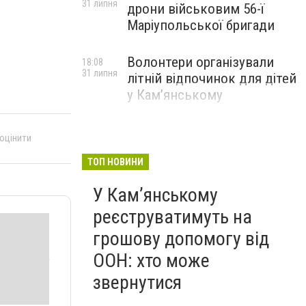
31 липня
дрони військовим 56-ї
Маріупольської бригади
Волонтери організували
18:08
31 липня
літній відпочинок для дітей
у Кам’янському
 оцінити
ТОП НОВИНИ
У Кам’янському
реєструватимуть на
грошову допомогу від
ООН: хто може
звернутися