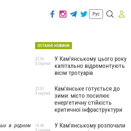
Рус
ОСТАННІ НОВИНИ
У Кам’янському цього року
22:56
3 серпня
капітально відремонтують
вісім тротуарів
Кам’янське готується до
22:51
3 серпня
зими: місто посилює
енергетичну стійкість
критичної інфраструктури
У Кам’янському розпочали
ных в родном
16:46
3 серпня