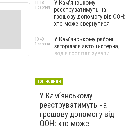
У Кам’янському
11:18
1 серпня
реєструватимуть на
грошову допомогу від ООН:
хто може звернутися
У Кам’янському районі
10:49
1 серпня
загорілася автоцистерна,
водія госпіталізували
ТОП НОВИНИ
У Кам’янському
реєструватимуть на
грошову допомогу від
ООН: хто може