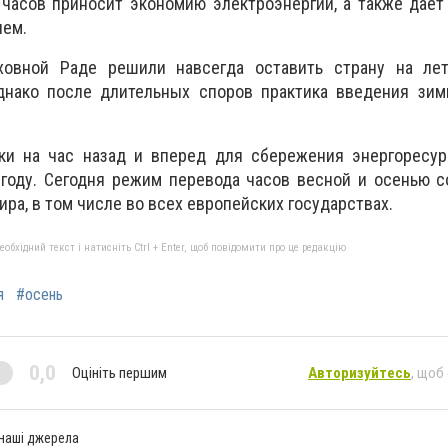
 часов приносит экономию электроэнергии, а также дае
нем.
ховной Раде решили навсегда оставить страну на ле
днако после длительных споров практика введения зим
ки на час назад и вперед для сбережения энергоресур
 году. Сегодня режим перевода часов весной и осенью 
ира, в том числе во всех европейских государствах.
бхідний текст і натисніть Ctrl + Enter, щоб повідомити про це редакцію
я
#осень
0,0
Оцініть першим
Авторизуйтесь
, щоб
 наші джерела