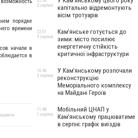
У Кам’янському цього року
т возможность
22:56
3 серпня
капітально відремонтують
вісім тротуарів
тнем порядке
него времени
Кам’янське готується до
22:51
3 серпня
зими: місто посилює
енергетичну стійкість
сов начали в
критичної інфраструктури
соблюдается в
У Кам’янському розпочали
16:46
3 серпня
реконструкцію
Меморіального комплексу
на Майдані Героїв
Мобільний ЦНАП у
11:48
1 серпня
 оцінити
Кам’янському працюватиме
в серпні: графік виїздів