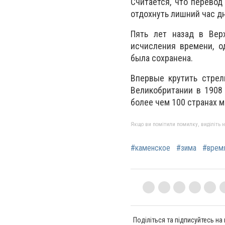
Считается, что перевод
отдохнуть лишний час д
Пять лет назад в Вер
исчисления времени, о
была сохранена.
Впервые крутить стрел
Великобритании в 1908
более чем 100 странах м
Якщо ви помітили помилку, виділіть нео
#каменское
#зима
#врем
Поділіться та підписуйтесь на