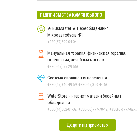
ПІДПРИЄМСТВА КАМ'ЯНСЬКОГО
★ BusMaster ★ Переобладнання
Мікроавтобусів №1
+380(67)599-04-04
Мануальная терапия, физическая терапия,
остеопатия, лечебный массаж
+380 (67) 77-29-563
Система сповіщення населення
+380(67)340-49-59, +380(67)350-44-68
WaterStore - інтернет магазин басейнів і
обладнання
+380(44)502-01-02, +380(66)777-78-42, +380(67)777-82-19, +380(67)890-80-80, +380(73)890-80-80, +380(44)502-01-03
Додати підприємство