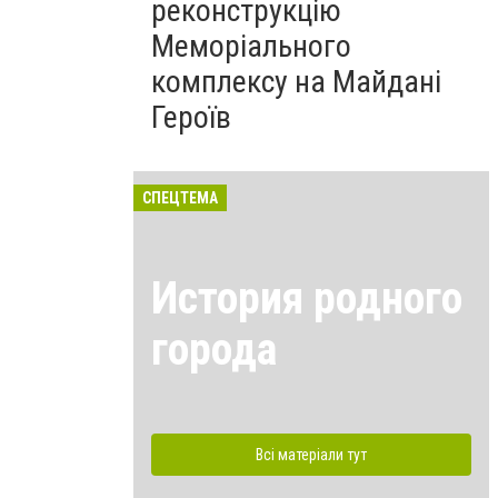
реконструкцію
Меморіального
комплексу на Майдані
Героїв
СПЕЦТЕМА
История родного
города
Всі матеріали тут