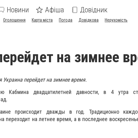
Новини
Афіша
Довідник
Оголошення
Карта міста
Погода
Довідкова
Нерухомість
перейдет на зимнее в
ря Украина перейдет на зимнее время.
нию Кабмина двадцатилетней давности, в 4 утра ст
зад.
аине происходит дважды в год. Традиционно каждо
на переходит на летнее время, а в последнее воскресенье