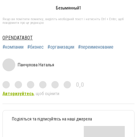
Безымянный1
Якщо ви помітили помилку, виділіть необхідний текст і натисніть Ctrl + Enter, щоб
повідомити про це редакцію
OPENDATABOT
#компании
#бизнес
#организации
#переименование
Панчулова Наталья
0,0
Авторизуйтесь
, щоб оцінити
Поділіться та підписуйтесь на наші джерела