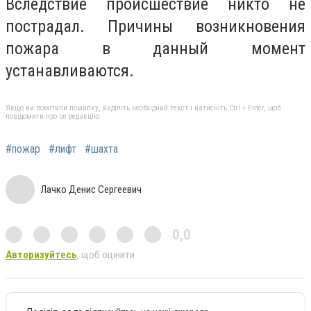
Вследствие происшествие никто не
пострадал. Причины возникновения
пожара в данный момент
устанавливаются.
Якщо ви помітили помилку, виділіть необхідний текст і натисніть Ctrl + Enter, щоб
повідомити про це редакцію
#пожар
#лифт
#шахта
Лачко Денис Сергеевич
0,0
Авторизуйтесь
, щоб оцінити