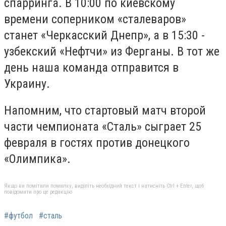
спарринга. В 10:00 по киевскому
времени соперником «сталеваров»
станет «Черкасский Днепр», а в 15:30 -
узбекский «Нефтчи» из Ферганы. В тот же
день наша команда отправится в
Украину.
Напомним, что стартовый матч второй
части чемпионата «Сталь» сыграет 25
февраля в гостях против донецкого
«Олимпика».
Якщо ви помітили помилку, виділіть необхідний текст і натисніть Ctrl + Enter, щоб
повідомити про це редакцію
#футбол
#сталь