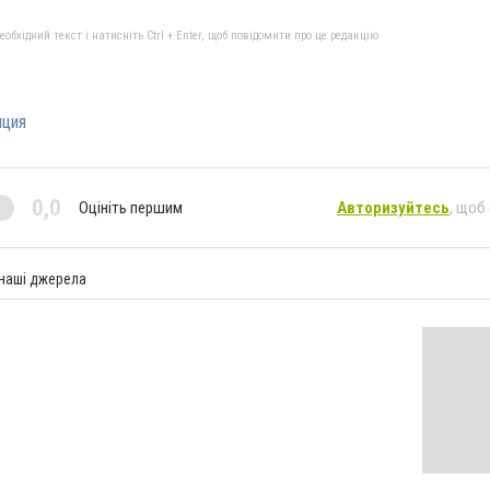
бхідний текст і натисніть Ctrl + Enter, щоб повідомити про це редакцію
иция
0,0
Оцініть першим
Авторизуйтесь
, щоб
 наші джерела