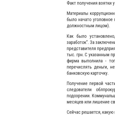
Факт получения взятки 
Материалы коррупционн
было начато уголовное 
должностным лицом).
Как было установлено
заработок". За заключе
представителя предприя
тыс. грн. С указанным 
фирма выполнила - топ
перечислять деньги, н
банковскую карточку.
Получение первой части
следователи облпрок
подозрении. Коммунальщи
месяцев или лишение сво
Сейчас решается, какую