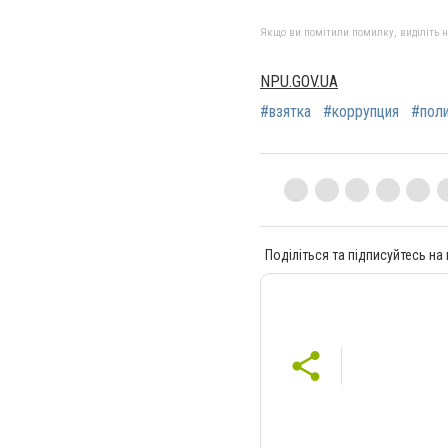
Якщо ви помітили помилку, виділіть нео
NPU.GOV.UA
#взятка
#коррупция
#пол
Поділіться та підписуйтесь на