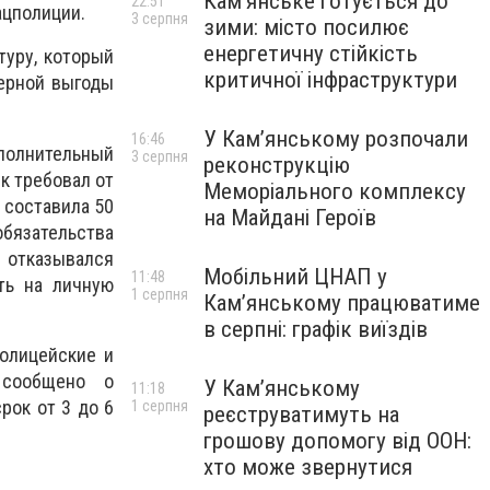
Кам’янське готується до
22:51
ацполиции.
3 серпня
зими: місто посилює
енергетичну стійкість
уру, который
критичної інфраструктури
мерной выгоды
У Кам’янському розпочали
16:46
полнительный
3 серпня
реконструкцію
к требовал от
Меморіального комплексу
 составила 50
на Майдані Героїв
обязательства
 отказывался
Мобільний ЦНАП у
11:48
ить на личную
1 серпня
Кам’янському працюватиме
в серпні: графік виїздів
полицейские и
 сообщено о
У Кам’янському
11:18
рок от 3 до 6
1 серпня
реєструватимуть на
грошову допомогу від ООН:
хто може звернутися