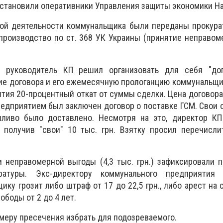
установили оперативники Управления защиты экономики Н
ой деятельности коммунальщика были переданы прокурат
производство по ст. 368 УК Украины (принятие неправо
, руководитель КП решил организовать для себя "до
ние договора и его ежемесячную прологанцию коммунальщи
тия 20-процентный откат от суммы сделки. Цена договора
предприятием был заключен договор о поставке ГСМ. Свои 
ливо было доставлено. Несмотря на это, директор КП
е получив "свои" 10 тыс. грн. Взятку просил перечисл
 неправомерной выгоды (4,3 тыс. грн.) зафиксировали 
уратуры. Экс-директору коммунального предприятия
ку грозит либо штраф от 17 до 22,5 грн., либо арест на с
боды от 2 до 4 лет.
 меру пресечения избрать для подозреваемого.