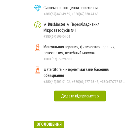
Система сповіщення населення
+380(67)340-49-59, +380(67)350-44-68
★ BusMaster ★ Переобладнання
Мікроавтобусів №1
+380(67)599-04-04
Мануальная терапия, физическая терапия,
остеопатия, лечебный массаж
+380 (67) 77-29-563
WaterStore - інтернет магазин басейнів і
обладнання
+380(44)502-01-02, +380(66)777-78-42, +380(67)777-82-19, +380(67)890-80-80, +380(73)890-80-80, +380(44)502-01-03
Додати підприємство
ОГОЛОШЕННЯ