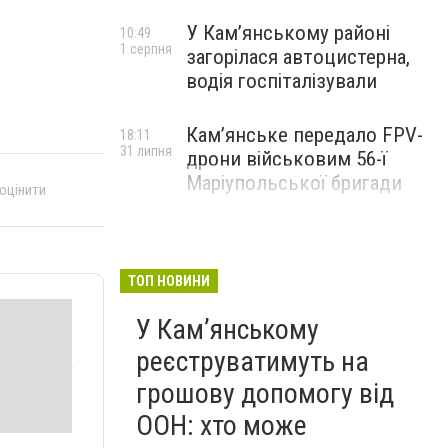
У Кам’янському районі
10:49
1 серпня
загорілася автоцистерна,
водія госпіталізували
Кам’янське передало FPV-
18:11
31 липня
дрони військовим 56-ї
Маріупольської бригади
 оцінити
ТОП НОВИНИ
У Кам’янському
реєструватимуть на
грошову допомогу від
ООН: хто може