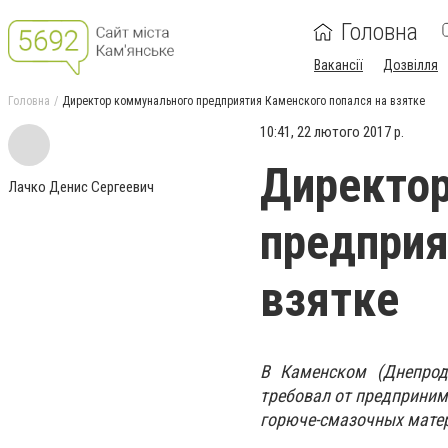
Головна
Вакансії
Дозвілля
Головна
Директор коммунального предприятия Каменского попался на взятке
10:41, 22 лютого 2017 р.
Директо
Лачко Денис Сергеевич
предприя
взятке
В Каменском (Днепрод
требовал от предпринима
горюче-смазочных матер