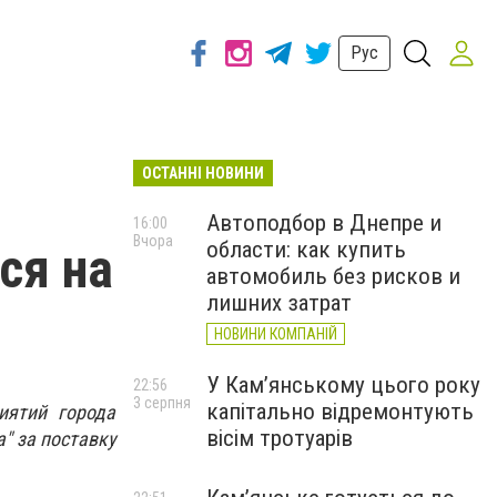
Рус
ОСТАННІ НОВИНИ
Автоподбор в Днепре и
16:00
Вчора
области: как купить
ся на
автомобиль без рисков и
лишних затрат
НОВИНИ КОМПАНІЙ
У Кам’янському цього року
22:56
3 серпня
капітально відремонтують
иятий города
вісім тротуарів
" за поставку