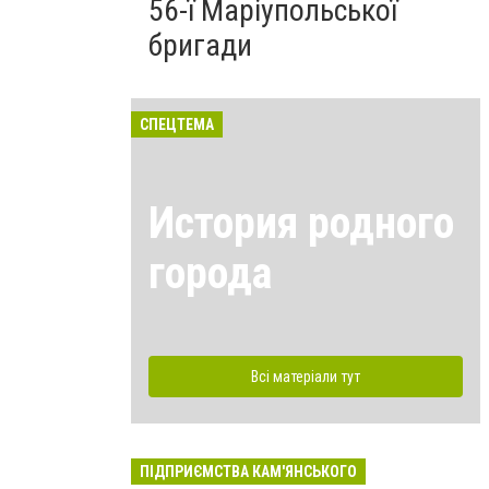
56-ї Маріупольської
бригади
СПЕЦТЕМА
История родного
города
Всі матеріали тут
ПІДПРИЄМСТВА КАМ'ЯНСЬКОГО