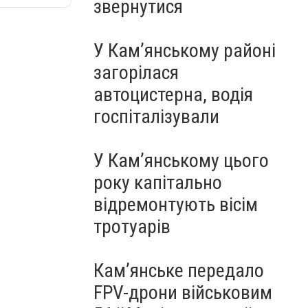
звернутися
У Кам’янському районі
загорілася
автоцистерна, водія
госпіталізували
У Кам’янському цього
року капітально
відремонтують вісім
тротуарів
Кам’янське передало
FPV-дрони військовим