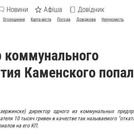
Новини
Афіша
Довідник
Оголошення
Карта міста
Погода
Довідкова
Нерухомість
р коммунального
тия Каменского попал
зержинске) директор одного из коммунальных предпр
теля 10 тысяч гривен в качестве так называемого "отката
иалов на его КП.