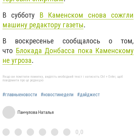
В субботу
В Каменском снова сожгли
машину редактору газеты
.
В воскресенье сообщалось о том,
что
Блокада Донбасса пока Каменскому
не угроза
.
Якщо ви помітили помилку, виділіть необхідний текст і натисніть Ctrl + Enter, щоб
повідомити про це редакцію
#главныеновости
#новостинедели
#дайджест
Панчулова Наталья
0,0