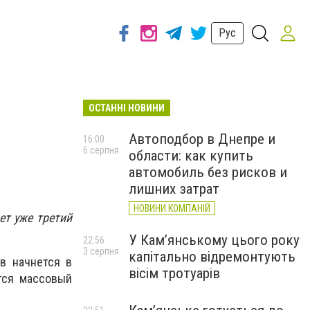
Рус
ОСТАННІ НОВИНИ
Автоподбор в Днепре и
16:00
6 серпня
области: как купить
автомобиль без рисков и
лишних затрат
НОВИНИ КОМПАНІЙ
ет уже третий
У Кам’янському цього року
22:56
3 серпня
капітально відремонтують
в начнется в
вісім тротуарів
ется массовый