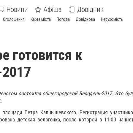
Новини
Афіша
Довідник
Оголошення
Карта міста
Погода
Довідкова
Нерухомість
е готовится к
-2017
аменском состоится общегородской Велодень-2017. Это буд
.
а площади Петра Калнышевского. Регистрация участнико
ирована детская велогонка, после которой в 11:00 начн