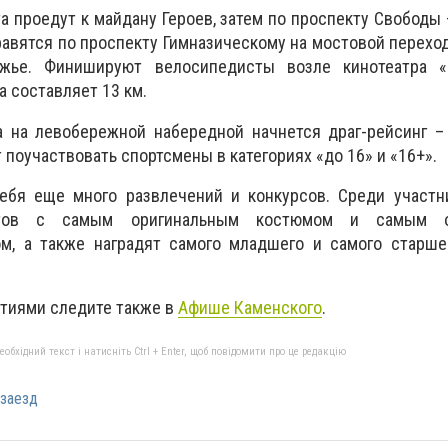
а проедут к майдану Героев, затем по проспекту Свободы 
равятся по проспекту Гимназическому на мостовой перехо
жье. Финишируют велосипедисты возле кинотеатра 
 составляет 13 км.
а на левобережной набередной начнется драг-рейсинг –
 поучаствовать спортсмены в категориях «до 16» и «16+».
ебя еще много развлечений и конкурсов. Среди участн
стов с самым оригинальным костюмом и самым о
м, а также наградят самого младшего и самого старше
тиями следите также в
Афише Каменского
.
бхідний текст і натисніть Ctrl + Enter, щоб повідомити про це редакцію
заезд