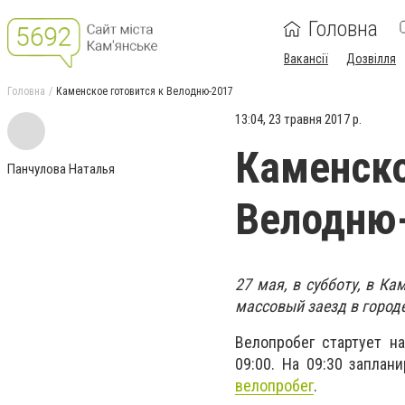
Головна
Вакансії
Дозвілля
Головна
Каменское готовится к Велодню-2017
13:04, 23 травня 2017 р.
Каменско
Панчулова Наталья
Велодню
27 мая, в субботу, в К
массовый заезд в городе
Велопробег стартует н
09:00. На 09:30 заплан
велопробег
.