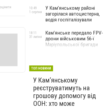
 оцінити
У Кам’янському районі
10:49
1 серпня
загорілася автоцистерна,
водія госпіталізували
Кам’янське передало FPV-
18:11
31 липня
дрони військовим 56-ї
Маріупольської бригади
ТОП НОВИНИ
У Кам’янському
реєструватимуть на
грошову допомогу від
ООН: хто може