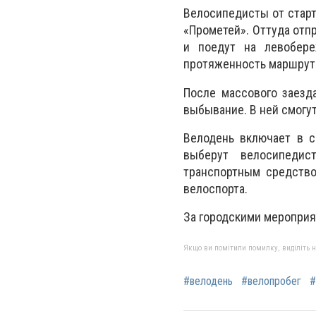
Велосипедисты от старт
«Прометей». Оттуда отп
и поедут на левобере
протяженность маршрута
После массового заезд
выбывание. В ней смогут
Велодень включает в с
выберут велосипеди
транспортным средство
велоспорта.
За городскими мероприя
Якщо ви помітили помилку, виділіть нео
#велодень
#велопробег
#