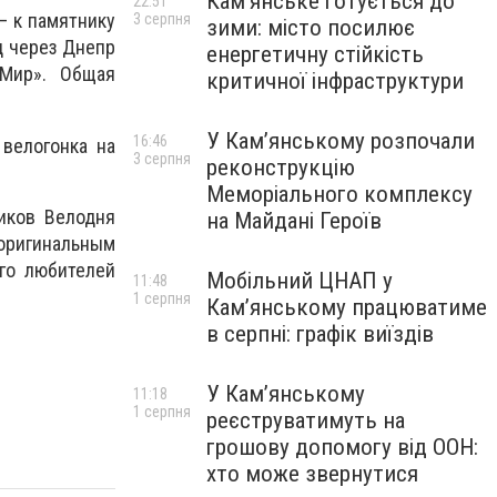
Кам’янське готується до
22:51
– к памятнику
3 серпня
зими: місто посилює
д через Днепр
енергетичну стійкість
«Мир». Общая
критичної інфраструктури
У Кам’янському розпочали
16:46
 велогонка на
3 серпня
реконструкцію
Меморіального комплексу
иков Велодня
на Майдані Героїв
ригинальным
го любителей
Мобільний ЦНАП у
11:48
1 серпня
Кам’янському працюватиме
в серпні: графік виїздів
У Кам’янському
11:18
1 серпня
реєструватимуть на
грошову допомогу від ООН:
хто може звернутися