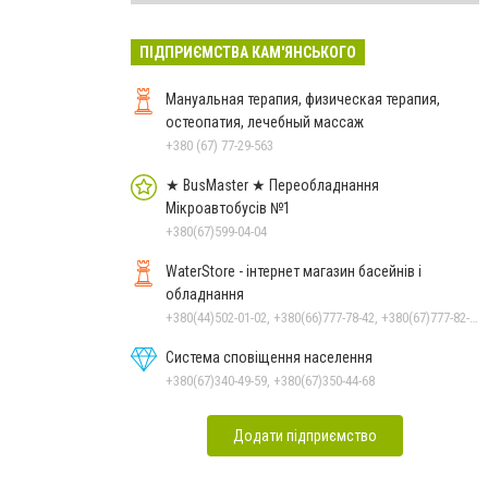
ПІДПРИЄМСТВА КАМ'ЯНСЬКОГО
Мануальная терапия, физическая терапия,
остеопатия, лечебный массаж
+380 (67) 77-29-563
★ BusMaster ★ Переобладнання
Мікроавтобусів №1
+380(67)599-04-04
WaterStore - інтернет магазин басейнів і
обладнання
+380(44)502-01-02, +380(66)777-78-42, +380(67)777-82-19, +380(67)890-80-80, +380(73)890-80-80, +380(44)502-01-03
Система сповіщення населення
+380(67)340-49-59, +380(67)350-44-68
Додати підприємство