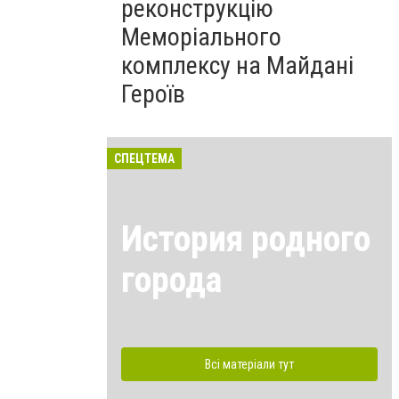
реконструкцію
Меморіального
комплексу на Майдані
Героїв
СПЕЦТЕМА
История родного
города
Всі матеріали тут