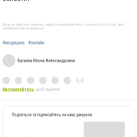
Якщо ви помітили помилку, виділіть необхідний текст і натисніть Ctrl + Enter, щоб
повідомити про це редакцію
#медицина
#онлайн
Бугаева Илона Александровна
0,0
Авторизуйтесь
, щоб оцінити
Поділіться та підписуйтесь на наші джерела