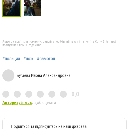
Якщо ви помітили помилку, виділіть необхідний текст і натисніть Ctrl + Enter, щоб
повідомити про це редакцію
#полиция
#нож
#самогон
Бугаева Илона Александровна
0,0
Авторизуйтесь
, щоб оцінити
Поділіться та підписуйтесь на наші джерела