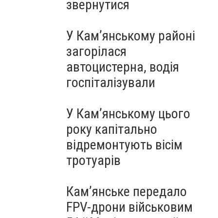
звернутися
У Кам’янському районі
загорілася
автоцистерна, водія
госпіталізували
У Кам’янському цього
року капітально
відремонтують вісім
тротуарів
Кам’янське передало
FPV-дрони військовим