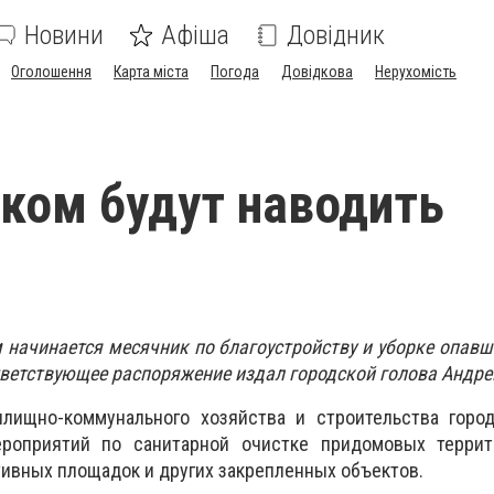
Новини
Афіша
Довідник
Оголошення
Карта міста
Погода
Довідкова
Нерухомість
ком будут наводить
 начинается месячник по благоустройству и уборке опавш
тветствующее распоряжение издал городской голова Андре
лищно-коммунального хозяйства и строительства город
роприятий по санитарной очистке придомовых террито
тивных площадок и других закрепленных объектов.