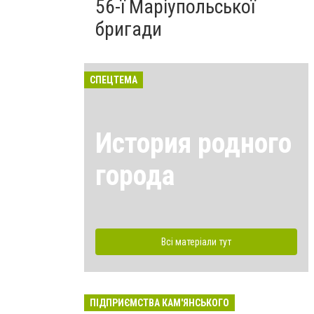
56-ї Маріупольської
бригади
СПЕЦТЕМА
История родного
города
Всі матеріали тут
ПІДПРИЄМСТВА КАМ'ЯНСЬКОГО