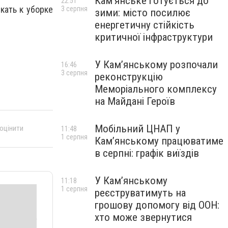
Кам’янське готується до
22:51
кать к уборке
3 серпня
зими: місто посилює
енергетичну стійкість
критичної інфраструктури
У Кам’янському розпочали
16:46
3 серпня
реконструкцію
Меморіального комплексу
на Майдані Героїв
Мобільний ЦНАП у
 оцінити
11:48
1 серпня
Кам’янському працюватиме
в серпні: графік виїздів
У Кам’янському
11:18
1 серпня
реєструватимуть на
грошову допомогу від ООН:
хто може звернутися