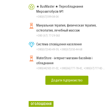
★ BusMaster ★ Переобладнання
Мікроавтобусів №1
+380(67)599-04-04
Мануальная терапия, физическая терапия,
остеопатия, лечебный массаж
+380 (67) 77-29-563
Система сповіщення населення
+380(67)340-49-59, +380(67)350-44-68
WaterStore - інтернет магазин басейнів і
обладнання
+380(44)502-01-02, +380(66)777-78-42, +380(67)777-82-19, +380(67)890-80-80, +380(73)890-80-80, +380(44)502-01-03
Додати підприємство
ОГОЛОШЕННЯ