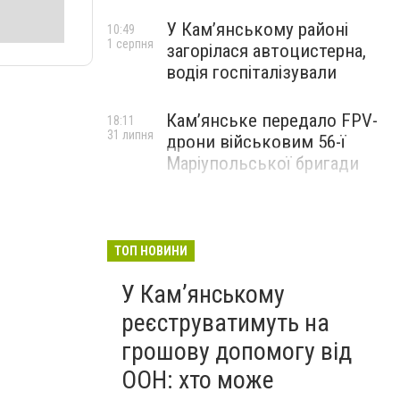
У Кам’янському районі
10:49
1 серпня
загорілася автоцистерна,
водія госпіталізували
Кам’янське передало FPV-
18:11
31 липня
дрони військовим 56-ї
Маріупольської бригади
ТОП НОВИНИ
У Кам’янському
реєструватимуть на
грошову допомогу від
ООН: хто може