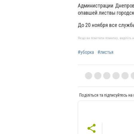
Администрации Днепровс
опавшей листвы городск
До 20 ноября все служб
Якщо ви помітили помилку, виділіть нео
#уборка
#листья
Поділіться та підписуйтесь на