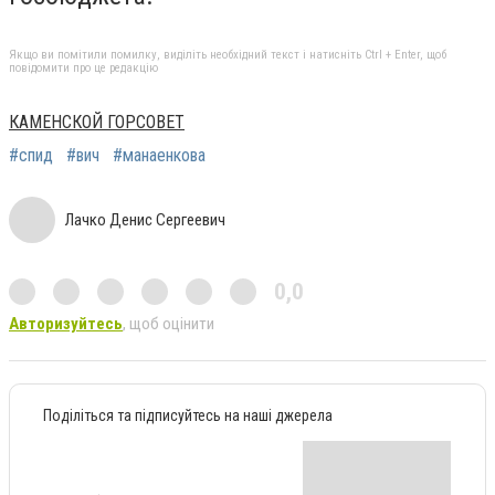
Якщо ви помітили помилку, виділіть необхідний текст і натисніть Ctrl + Enter, щоб
повідомити про це редакцію
КАМЕНСКОЙ ГОРСОВЕТ
#спид
#вич
#манаенкова
Лачко Денис Сергеевич
0,0
Авторизуйтесь
, щоб оцінити
Поділіться та підписуйтесь на наші джерела