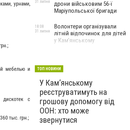
31 липня
дрони військовим 56-ї
ками, урнами,
Маріупольської бригади
Волонтери організували
18:08
31 липня
літній відпочинок для дітей
у Кам’янському
рн.;
ой мебелью и
ТОП НОВИНИ
У Кам’янському
реєструватимуть на
 дискотек с
грошову допомогу від
ООН: хто може
60 тыс. грн.;
звернутися