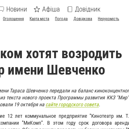
Новини
Афіша
Довідник
Оголошення
Карта міста
Погода
Довідкова
Нерухомість
ком хотят возродить
р имени Шевченко
ени Тараса Шевченко передали на баланс киноконцентног
 из текста нового проекта Программы развития ККЗ "Мир"
овали 19 октября на
сайте городского совета
.
ие 12 лет коммунальное предприятие "Кинотеатр им. Т.
компании "МиКомп". В этом году срок договора аренд