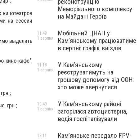
Мир".
реконструкцію
Меморіального комплексу
х кинотеатров
на Майдані Героїв
ми на сессии
Мобільний ЦНАП у
11:48
1 серпня
Кам’янському працюватиме
димо выделить
в серпні: графік виїздів
о-кино-кафе",
У Кам’янському
11:18
1 серпня
реєструватимуть на
грошову допомогу від ООН:
хто може звернутися
грн.;
У Кам’янському районі
10:49
с. грн.;
1 серпня
загорілася автоцистерна,
водія госпіталізували
Кам’янське передало FPV-
18:11