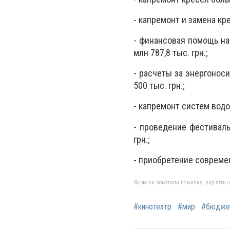
- капремонт и замена кре
- финансовая помощь на
млн 787,8 тыс. грн.;
- расчеты за энергонос
500 тыс. грн.;
- капремонт систем водо
- проведение фестиваль
грн.;
- приобретение современ
Якщо ви помітили помилку, виділіть нео
#кинотеатр
#мир
#бюдже