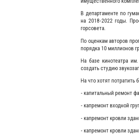
имущественного комплек
В департаменте по гума
на 2018-2022 годы. Пр
горсовета.
По оценкам авторов про
порядка 10 миллионов г
На базе кинотеатра им.
создать студию звукозап
На что хотят потратить
- капитальный ремонт фа
- капремонт входной гру
- капремонт кровли здани
- капремонт кровли здани