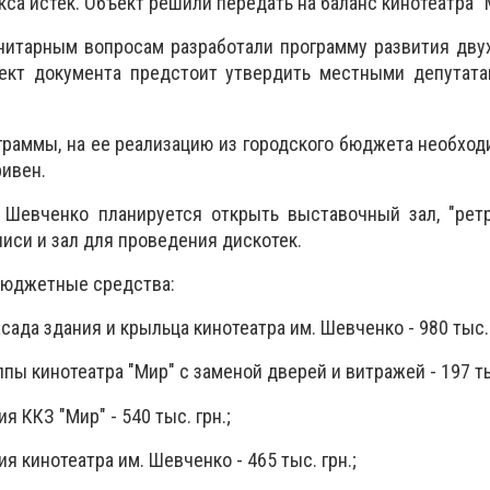
са истек. Объект решили передать на баланс кинотеатра "
нитарным вопросам разработали программу развития дву
оект документа предстоит утвердить местными депутата
граммы, на ее реализацию из городского бюджета необхо
ривен.
 Шевченко планируется открыть выставочный зал, "ретр
иси и зал для проведения дискотек.
 бюджетные средства:
сада здания и крыльца кинотеатра им. Шевченко - 980 тыс. 
ппы кинотеатра "Мир" с заменой дверей и витражей - 197 ты
я ККЗ "Мир" - 540 тыс. грн.;
я кинотеатра им. Шевченко - 465 тыс. грн.;