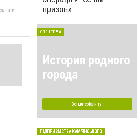
призов»
 оцінити
СПЕЦТЕМА
История родного
города
Всі матеріали тут
ПІДПРИЄМСТВА КАМ'ЯНСЬКОГО