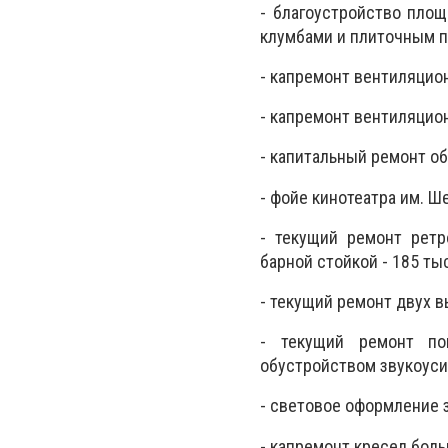
- благоустройство площ
клумбами и плиточным по
- капремонт вентиляцион
- капремонт вентиляцион
- капитальный ремонт об
- фойе кинотеатра им. Ше
- текущий ремонт ретр
барной стойкой - 185 тыс.
- текущий ремонт двух в
- текущий ремонт по
обустройством звукоусил
- световое оформление з
- капремонт кресел больш