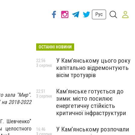
Рус
ОСТАННІ НОВИНИ
У Кам’янському цього року
22:56
3 серпня
капітально відремонтують
вісім тротуарів
Кам’янське готується до
22:51
о зала "Мир".
3 серпня
зими: місто посилює
 на 2018-2022
енергетичну стійкість
критичної інфраструктури
Г. Шевченко"
ы целостного
У Кам’янському розпочали
16:46
3 серпня