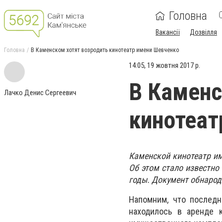
Головна
Вакансії
Дозвілля
Головна
В Каменском хотят возродить кинотеатр имени Шевченко
14:05, 19 жовтня 2017 р.
В Каменс
Лачко Денис Сергеевич
кинотеат
Каменской кинотеатр им
Об этом стало известно
годы. Документ обнарод
Напомним, что последн
находилось в аренде 