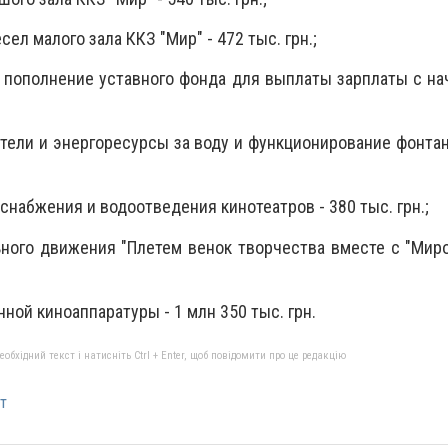
сел малого зала ККЗ "Мир" - 472 тыс. грн.;
 пополнение уставного фонда для выплаты зарплаты с на
ители и энергоресурсы за воду и функционирование фонтан
снабжения и водоотведения кинотеатров - 380 тыс. грн.;
ного движения "Плетем венок творчества вместе с "Миро
ной киноаппаратуры - 1 млн 350 тыс. грн.
бхідний текст і натисніть Ctrl + Enter, щоб повідомити про це редакцію
т