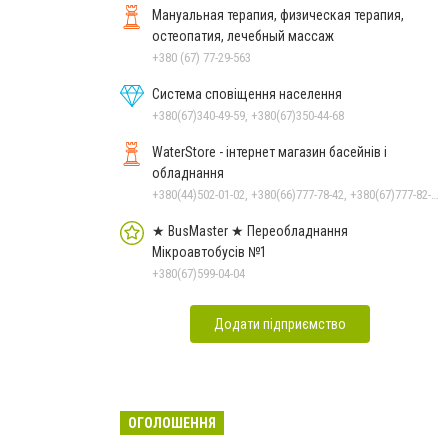
Мануальная терапия, физическая терапия,
остеопатия, лечебный массаж
+380 (67) 77-29-563
Система сповіщення населення
+380(67)340-49-59, +380(67)350-44-68
WaterStore - інтернет магазин басейнів і
обладнання
+380(44)502-01-02, +380(66)777-78-42, +380(67)777-82-19, +380(67)890-80-80, +380(73)890-80-80, +380(44)502-01-03
★ BusMaster ★ Переобладнання
Мікроавтобусів №1
+380(67)599-04-04
Додати підприємство
ОГОЛОШЕННЯ