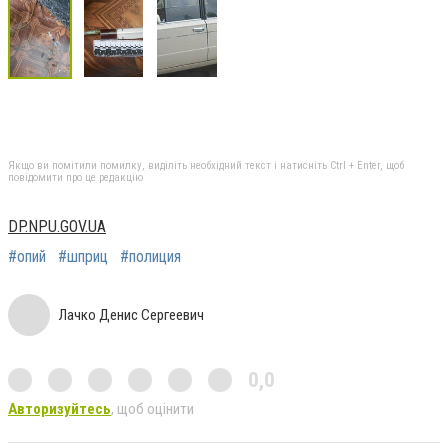
Якщо ви помітили помилку, виділіть необхідний текст і натисніть Ctrl + Enter, щоб
повідомити про це редакцію
DP.NPU.GOV.UA
#опий
#шприц
#полиция
Лачко Денис Сергеевич
0,0
Авторизуйтесь
, щоб оцінити