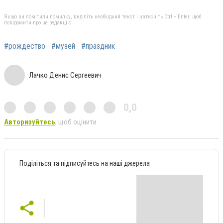
Якщо ви помітили помилку, виділіть необхідний текст і натисніть Ctrl + Enter, щоб
повідомити про це редакцію
#рождество
#музей
#праздник
Лачко Денис Сергеевич
0,0
Авторизуйтесь
, щоб оцінити
Поділіться та підписуйтесь на наші джерела