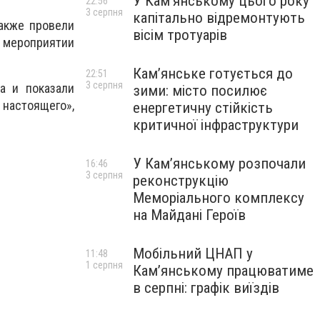
У Кам’янському цього року
22:56
3 серпня
капітально відремонтують
акже провели
вісім тротуарів
мероприятии
Кам’янське готується до
22:51
3 серпня
а и показали
зими: місто посилює
настоящего»,
енергетичну стійкість
критичної інфраструктури
У Кам’янському розпочали
16:46
3 серпня
реконструкцію
Меморіального комплексу
на Майдані Героїв
Мобільний ЦНАП у
11:48
1 серпня
Кам’янському працюватиме
в серпні: графік виїздів