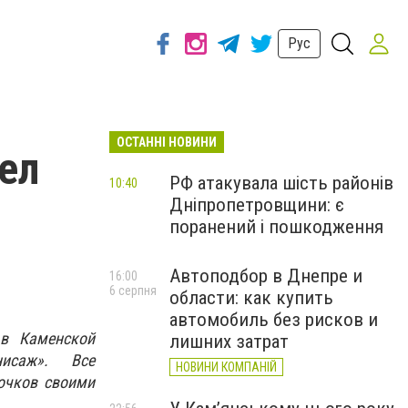
Рус
ОСТАННІ НОВИНИ
ел
РФ атакувала шість районів
10:40
Дніпропетровщини: є
поранений і пошкодження
Автоподбор в Днепре и
16:00
6 серпня
области: как купить
автомобиль без рисков и
 в Каменской
лишних затрат
рнисаж». Все
НОВИНИ КОМПАНІЙ
лочков своими