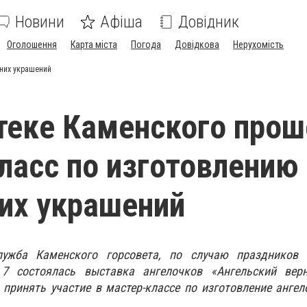
Новини
Афіша
Довідник
Оголошення
Карта міста
Погода
Довідкова
Нерухомість
дних украшений
теке Каменского прош
ласс по изготовлению
их украшений
лужба Каменского горсовета, по случаю праздников
7 состоялась выставка ангелочков «Ангельский ве
принять участие в мастер-классе по изготовление анге