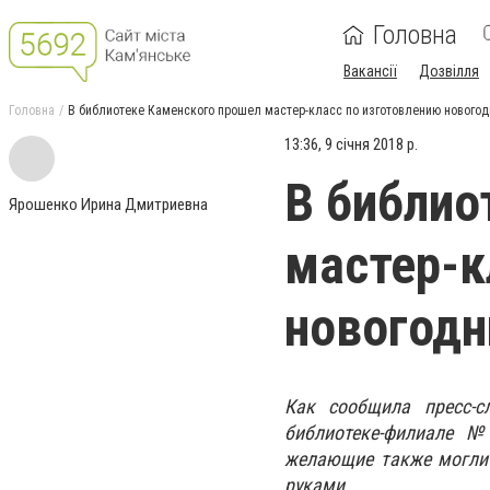
Головна
Вакансії
Дозвілля
Головна
В библиотеке Каменского прошел мастер-класс по изготовлению нового
13:36, 9 січня 2018 р.
В библио
Ярошенко Ирина Дмитриевна
мастер-к
новогодн
Как сообщила пресс-с
библиотеке-филиале №
желающие также могли 
руками.