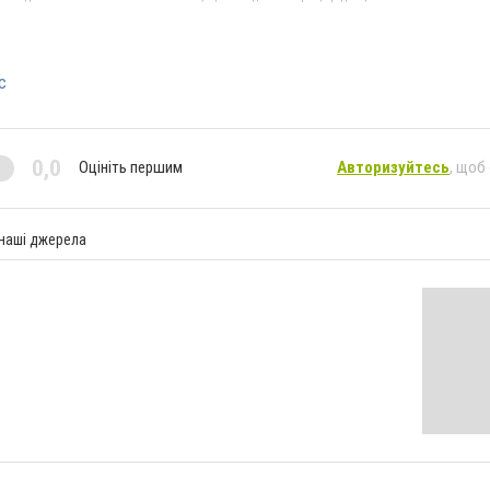
с
0,0
Оцініть першим
Авторизуйтесь
, щоб
 наші джерела