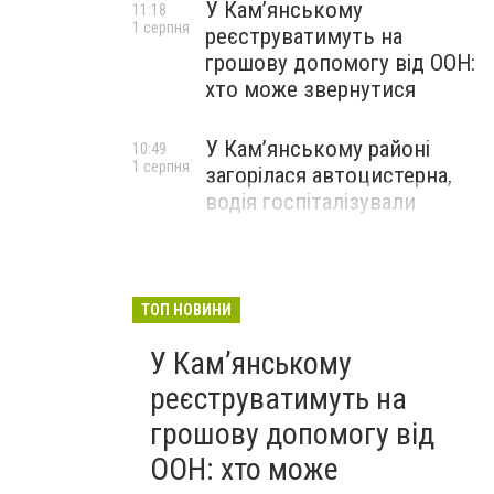
У Кам’янському
11:18
1 серпня
реєструватимуть на
грошову допомогу від ООН:
хто може звернутися
У Кам’янському районі
10:49
1 серпня
загорілася автоцистерна,
водія госпіталізували
ТОП НОВИНИ
У Кам’янському
реєструватимуть на
грошову допомогу від
ООН: хто може