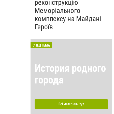
реконструкцію
Меморіального
комплексу на Майдані
Героїв
СПЕЦТЕМА
История родного
города
Всі матеріали тут