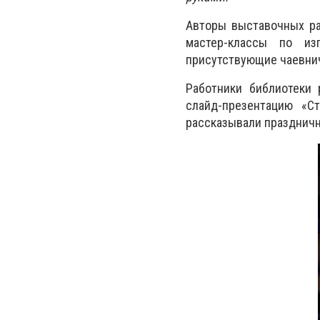
Авторы выставочных ра
мастер-классы по из
присутствующие чаевнича
Работники библиотеки 
слайд-презентацию «С
рассказывали празднич