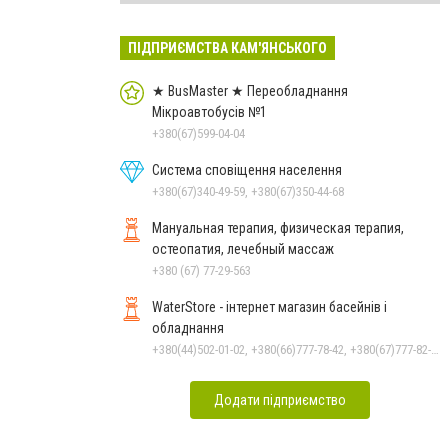
ПІДПРИЄМСТВА КАМ'ЯНСЬКОГО
★ BusMaster ★ Переобладнання
Мікроавтобусів №1
+380(67)599-04-04
Система сповіщення населення
+380(67)340-49-59, +380(67)350-44-68
Мануальная терапия, физическая терапия,
остеопатия, лечебный массаж
+380 (67) 77-29-563
WaterStore - інтернет магазин басейнів і
обладнання
+380(44)502-01-02, +380(66)777-78-42, +380(67)777-82-19, +380(67)890-80-80, +380(73)890-80-80, +380(44)502-01-03
Додати підприємство