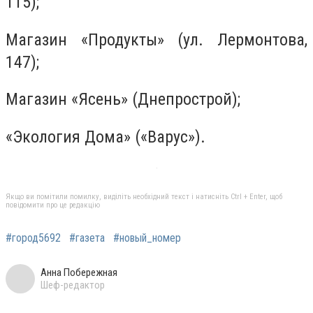
115);
Магазин «Продукты» (ул. Лермонтова,
147);
Магазин «Ясень» (Днепрострой);
«Экология Дома» («Варус»).
Якщо ви помітили помилку, виділіть необхідний текст і натисніть Ctrl + Enter, щоб
повідомити про це редакцію
#город5692
#газета
#новый_номер
Анна Побережная
Шеф-редактор