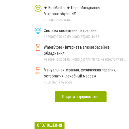
★ BusMaster ★ Переобладнання
Мікроавтобусів №1
+380(67)599-04-04
Система сповіщення населення
+380(67)340-49-59, +380(67)350-44-68
WaterStore - інтернет магазин басейнів і
обладнання
+380(44)502-01-02, +380(66)777-78-42, +380(67)777-82-19, +380(67)890-80-80, +380(73)890-80-80, +380(44)502-01-03
Мануальная терапия, физическая терапия,
остеопатия, лечебный массаж
+380 (67) 77-29-563
Додати підприємство
ОГОЛОШЕННЯ