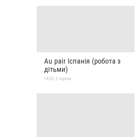
Au pair Іспанія (робота з
дітьми)
14:52, 2 серпня