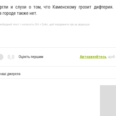
ргли и слухи о том, что Каменскому грозит дифтерия. 
 городе также нет.
бхідний текст і натисніть Ctrl + Enter, щоб повідомити про це редакцію
0,0
Оцініть першим
Авторизуйтесь
, щоб
 наші джерела