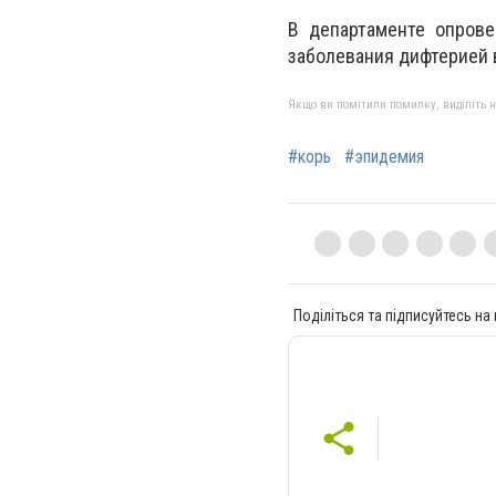
В департаменте опрове
заболевания дифтерией в
Якщо ви помітили помилку, виділіть нео
#корь
#эпидемия
Поділіться та підписуйтесь на