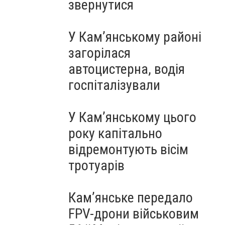
звернутися
У Кам’янському районі
загорілася
автоцистерна, водія
госпіталізували
У Кам’янському цього
року капітально
відремонтують вісім
тротуарів
Кам’янське передало
FPV-дрони військовим