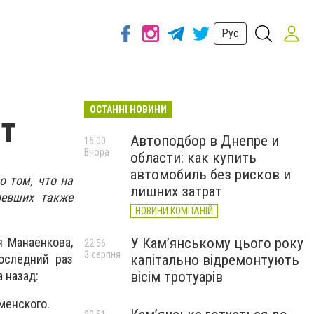
Рус
ОСТАННІ НОВИНИ
ет
Автоподбор в Днепре и
16:00
Вчора
области: как купить
автомобиль без рисков и
о том, что на
лишних затрат
левших также
НОВИНИ КОМПАНІЙ
У Кам’янському цього року
я Манаенкова,
22:56
3 серпня
капітально відремонтують
оследний раз
вісім тротуарів
 назад:
менского.