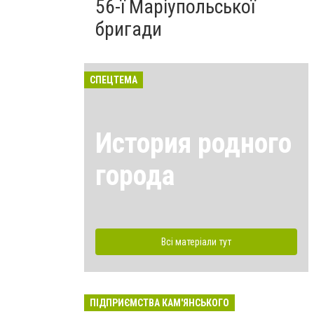
56-ї Маріупольської
бригади
СПЕЦТЕМА
История родного
города
Всі матеріали тут
ПІДПРИЄМСТВА КАМ'ЯНСЬКОГО