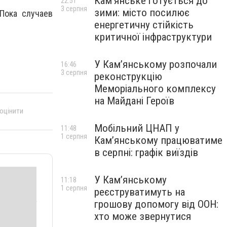
Кам’янське готується до
22:51
3 серпня
зими: місто посилює
Пока случаев
енергетичну стійкість
критичної інфраструктури
У Кам’янському розпочали
16:46
3 серпня
реконструкцію
Меморіального комплексу
на Майдані Героїв
 оцінити
Мобільний ЦНАП у
11:48
1 серпня
Кам’янському працюватиме
в серпні: графік виїздів
У Кам’янському
11:18
1 серпня
реєструватимуть на
грошову допомогу від ООН:
хто може звернутися