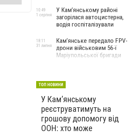
У Кам’янському районі
10:49
1 серпня
загорілася автоцистерна,
водія госпіталізували
Кам’янське передало FPV-
18:11
31 липня
дрони військовим 56-ї
Маріупольської бригади
ТОП НОВИНИ
У Кам’янському
реєструватимуть на
грошову допомогу від
ООН: хто може