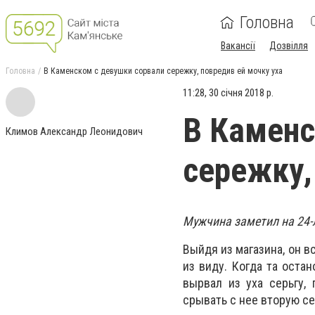
Головна
Вакансії
Дозвілля
Головна
В Каменском с девушки сорвали сережку, повредив ей мочку уха
11:28, 30 січня 2018 р.
В Каменс
Климов Александр Леонидович
сережку,
Мужчина заметил на 24-л
Выйдя из магазина, он 
из виду. Когда та оста
вырвал из уха серьгу, 
срывать с нее вторую се