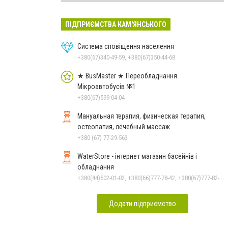
ПІДПРИЄМСТВА КАМ'ЯНСЬКОГО
Система сповіщення населення
+380(67)340-49-59, +380(67)350-44-68
★ BusMaster ★ Переобладнання
Мікроавтобусів №1
+380(67)599-04-04
Мануальная терапия, физическая терапия,
остеопатия, лечебный массаж
+380 (67) 77-29-563
WaterStore - інтернет магазин басейнів і
обладнання
+380(44)502-01-02, +380(66)777-78-42, +380(67)777-82-19, +380(67)890-80-80, +380(73)890-80-80, +380(44)502-01-03
Додати підприємство