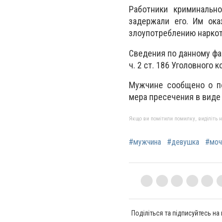
Работники криминальн
задержали его. Им ока
злоупотреблению наркот
Сведения по данному фа
ч. 2 ст. 186 Уголовного 
Мужчине сообщено о по
мера пресечения в виде
Якщо ви помітили помилку, виділіть нео
#мужчина
#девушка
#моч
Поділіться та підписуйтесь на