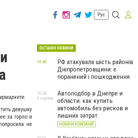
Рус
ОСТАННІ НОВИНИ
ли
РФ атакувала шість районів
10:40
Дніпропетровщини: є
а
поранений і пошкодження
Автоподбор в Днепре и
16:00
пермаркете.
6 серпня
области: как купить
автомобиль без рисков и
стить девушку
лишних затрат
ее за горло и
 попросила не
НОВИНИ КОМПАНІЙ