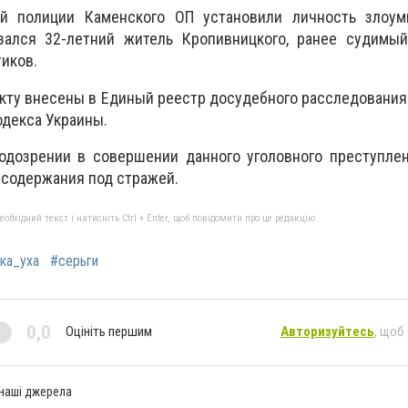
ой полиции Каменского ОП установили личность злоу
зался 32-летний житель Кропивницкого, ранее судимый
иков.
кту внесены в Единый реестр досудебного расследования
кодекса Украины.
дозрении в совершении данного уголовного преступлен
 содержания под стражей.
бхідний текст і натисніть Ctrl + Enter, щоб повідомити про це редакцію
ка_уха
#серьги
0,0
Оцініть першим
Авторизуйтесь
, щоб
 наші джерела