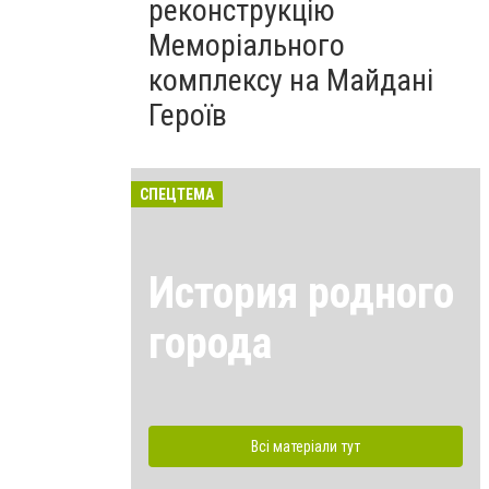
реконструкцію
Меморіального
комплексу на Майдані
Героїв
СПЕЦТЕМА
История родного
города
Всі матеріали тут