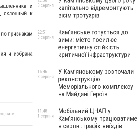
У Кам’янському цього року
22:56
мышленника и
3 серпня
капітально відремонтують
, склонный к
вісім тротуарів
Кам’янське готується до
22:51
 по признакам
3 серпня
зими: місто посилює
енергетичну стійкість
ия и избрана
критичної інфраструктури
У Кам’янському розпочали
16:46
3 серпня
реконструкцію
Меморіального комплексу
на Майдані Героїв
Мобільний ЦНАП у
11:48
 оцінити
1 серпня
Кам’янському працюватиме
в серпні: графік виїздів