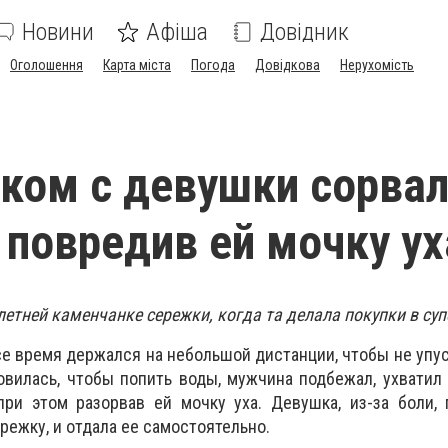
Новини
Афіша
Довідник
Оголошення
Карта міста
Погода
Довідкова
Нерухомість
ком с девушки сорва
 повредив ей мочку ух
етней каменчанке сережки, когда та делала покупки в су
все время держался на небольшой дистанции, чтобы не упу
новилась, чтобы попить воды, мужчина подбежал, ухватил 
при этом разорвав ей мочку уха. Девушка, из-за боли,
режку, и отдала ее самостоятельно.