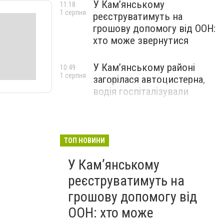
У Кам’янському
11:18
1 серпня
реєструватимуть на
грошову допомогу від ООН:
хто може звернутися
У Кам’янському районі
10:49
1 серпня
загорілася автоцистерна,
водія госпіталізували
ТОП НОВИНИ
У Кам’янському
реєструватимуть на
грошову допомогу від
ООН: хто може